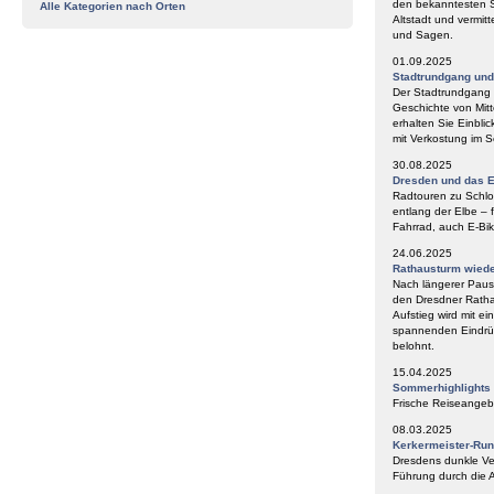
den bekanntesten S
Alle Kategorien nach Orten
Altstadt und vermit
und Sagen.
01.09.2025
Stadtrundgang un
Der Stadtrundgang „
Geschichte von Mitt
erhalten Sie Einbli
mit Verkostung im
30.08.2025
Dresden und das E
Radtouren zu Schlos
entlang der Elbe – 
Fahrrad, auch E-Bik
24.06.2025
Rathausturm wieder
Nach längerer Paus
den Dresdner Ratha
Aufstieg wird mit e
spannenden Eindrüc
belohnt.
15.04.2025
Sommerhighlights
Frische Reiseangeb
08.03.2025
Kerkermeister-Ru
Dresdens dunkle Ve
Führung durch die A