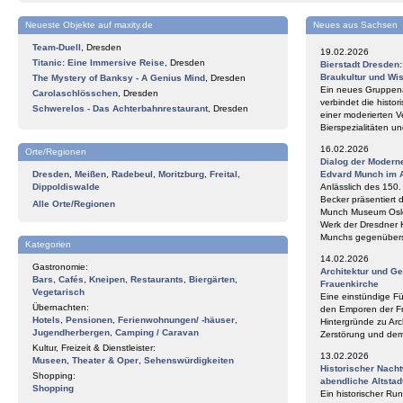
Neueste Objekte auf maxity.de
Neues aus Sachsen
Team-Duell
,
Dresden
19.02.2026
Titanic: Eine Immersive Reise
,
Dresden
Bierstadt Dresden
Braukultur und Wi
The Mystery of Banksy - A Genius Mind
,
Dresden
Ein neues Gruppena
Carolaschlösschen
,
Dresden
verbindet die histor
Schwerelos - Das Achterbahnrestaurant
,
Dresden
einer moderierten V
Bierspezialitäten 
16.02.2026
Orte/Regionen
Dialog der Modern
Dresden
,
Meißen
,
Radebeul
,
Moritzburg
,
Freital
,
Edvard Munch im 
Dippoldiswalde
Anlässlich des 150
Becker präsentiert 
Alle Orte/Regionen
Munch Museum Oslo 
Werk der Dresdner 
Munchs gegenüberst
Kategorien
14.02.2026
Gastronomie:
Architektur und G
Bars
,
Cafés
,
Kneipen
,
Restaurants
,
Biergärten
,
Frauenkirche
Vegetarisch
Eine einstündige F
Übernachten:
den Emporen der Fr
Hotels
,
Pensionen
,
Ferienwohnungen/ -häuser
,
Hintergründe zu Arc
Jugendherbergen
,
Camping / Caravan
Zerstörung und de
Kultur, Freizeit & Dienstleister:
13.02.2026
Museen
,
Theater & Oper
,
Sehenswürdigkeiten
Historischer Nach
Shopping:
abendliche Altstad
Shopping
Ein historischer Ru