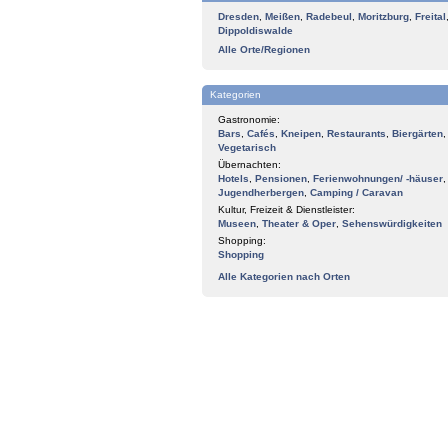
Dresden
,
Meißen
,
Radebeul
,
Moritzburg
,
Freital
Dippoldiswalde
Alle Orte/Regionen
Kategorien
Gastronomie:
Bars
,
Cafés
,
Kneipen
,
Restaurants
,
Biergärten
,
Vegetarisch
Übernachten:
Hotels
,
Pensionen
,
Ferienwohnungen/ -häuser
,
Jugendherbergen
,
Camping / Caravan
Kultur, Freizeit & Dienstleister:
Museen
,
Theater & Oper
,
Sehenswürdigkeiten
Shopping:
Shopping
Alle Kategorien nach Orten