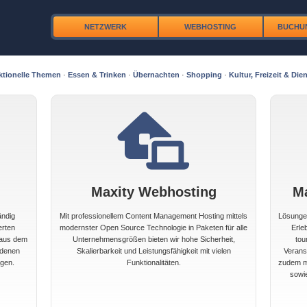
NETZWERK
WEBHOSTING
BUCHU
ktionelle Themen
·
Essen & Trinken
·
Übernachten
·
Shopping
·
Kultur, Freizeit & Dien
Maxity Webhosting
M
ändig
Mit professionellem Content Management Hosting mittels
Lösungen
erten
modernster Open Source Technologie in Paketen für alle
Erle
 aus dem
Unternehmensgrößen bieten wir hohe Sicherheit,
tou
edenen
Skalierbarkeit und Leistungsfähigkeit mit vielen
Veranst
gen.
Funktionalitäten.
zudem mi
sowi