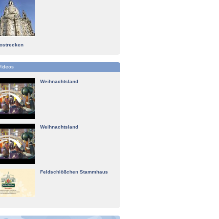
tostrecken
Videos
Weihnachtsland
Weihnachtsland
Feldschlößchen Stammhaus