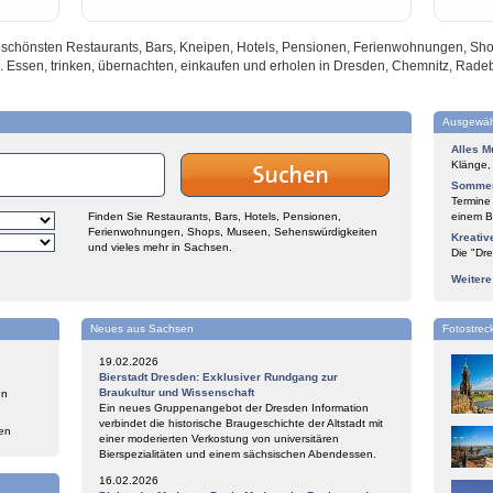
nd schönsten Restaurants, Bars, Kneipen, Hotels, Pensionen, Ferienwohnungen, S
. Essen, trinken, übernachten, einkaufen und erholen in Dresden, Chemnitz, Rade
Ausgewäh
Alles M
Klänge,
Sommer
Termine
Finden Sie Restaurants, Bars, Hotels, Pensionen,
einem Bl
Ferienwohnungen, Shops, Museen, Sehenswürdigkeiten
Kreativ
und vieles mehr in Sachsen.
Die "Dre
Weiter
Neues aus Sachsen
Fotostrec
19.02.2026
Bierstadt Dresden: Exklusiver Rundgang zur
Braukultur und Wissenschaft
en
Ein neues Gruppenangebot der Dresden Information
verbindet die historische Braugeschichte der Altstadt mit
en
einer moderierten Verkostung von universitären
Bierspezialitäten und einem sächsischen Abendessen.
16.02.2026