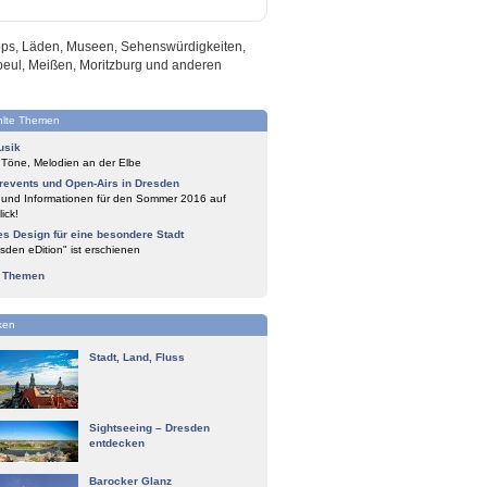
hops, Läden, Museen, Sehenswürdigkeiten,
beul, Meißen, Moritzburg und anderen
lte Themen
usik
 Töne, Melodien an der Elbe
events und Open-Airs in Dresden
 und Informationen für den Sommer 2016 auf
ick!
es Design für eine besondere Stadt
sden eDition" ist erschienen
e Themen
ken
Stadt, Land, Fluss
Sightseeing – Dresden
entdecken
Barocker Glanz