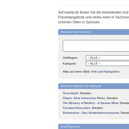
Auf maxity.de finden Sie die beliebtesten u
Freizeitangebote und vieles mehr in Sachsen
schönen Orten in Sachsen.
Maxity.de durchsuchen
Ort/Region:
Kategorie:
Alles auf einen Blick:
Orte und Kategorien
Neueste Objekte auf maxity.de
Team-Duell
,
Dresden
Titanic: Eine Immersive Reise
,
Dresden
The Mystery of Banksy - A Genius Mind
,
Dresd
Carolaschlösschen
,
Dresden
Schwerelos - Das Achterbahnrestaurant
,
Dresd
Orte/Regionen