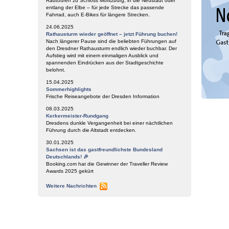
Radtouren zu Schloss Moritzburg, in die Neustadt oder
entlang der Elbe – für jede Strecke das passende
Fahrrad, auch E-Bikes für längere Strecken.
24.06.2025
Rathausturm wieder geöffnet – jetzt Führung buchen!
Nach längerer Pause sind die beliebten Führungen auf
den Dresdner Rathausturm endlich wieder buchbar. Der
Aufstieg wird mit einem einmaligen Ausblick und
spannenden Eindrücken aus der Stadtgeschichte
belohnt.
15.04.2025
Sommerhighlights
Frische Reiseangebote der Dresden Information
08.03.2025
Kerkermeister-Rundgang
Dresdens dunkle Vergangenheit bei einer nächtlichen
Führung durch die Altstadt entdecken.
30.01.2025
Sachsen ist das gastfreundlichste Bundesland
Deutschlands! 🎉
Booking.com hat die Gewinner der Traveller Review
Awards 2025 gekürt
Weitere Nachrichten