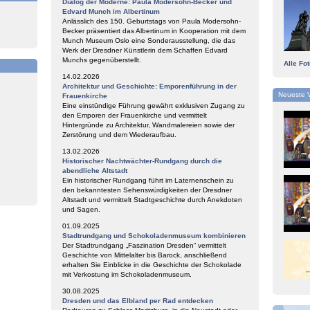
Dialog der Moderne: Paula Modersohn-Becker und
,
Edvard Munch im Albertinum
Anlässlich des 150. Geburtstags von Paula Modersohn-
Becker präsentiert das Albertinum in Kooperation mit dem
Munch Museum Oslo eine Sonderausstellung, die das
Werk der Dresdner Künstlerin dem Schaffen Edvard
Munchs gegenüberstellt.
Alle Fo
14.02.2026
Architektur und Geschichte: Emporenführung in der
Neueste 
Frauenkirche
Eine einstündige Führung gewährt exklusiven Zugang zu
den Emporen der Frauenkirche und vermittelt
Hintergründe zu Architektur, Wandmalereien sowie der
Zerstörung und dem Wiederaufbau.
13.02.2026
Historischer Nachtwächter-Rundgang durch die
abendliche Altstadt
Ein historischer Rundgang führt im Laternenschein zu
den bekanntesten Sehenswürdigkeiten der Dresdner
Altstadt und vermittelt Stadtgeschichte durch Anekdoten
und Sagen.
01.09.2025
Stadtrundgang und Schokoladenmuseum kombinieren
Der Stadtrundgang „Faszination Dresden“ vermittelt
Geschichte von Mittelalter bis Barock, anschließend
erhalten Sie Einblicke in die Geschichte der Schokolade
mit Verkostung im Schokoladenmuseum.
30.08.2025
Dresden und das Elbland per Rad entdecken