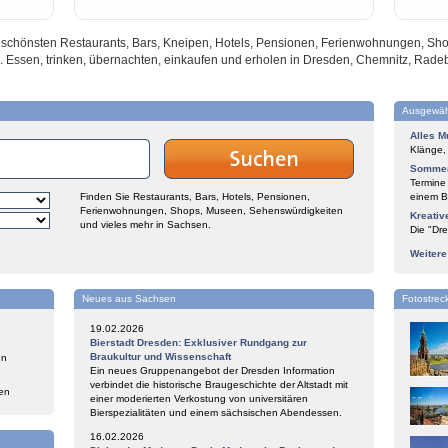
nd schönsten Restaurants, Bars, Kneipen, Hotels, Pensionen, Ferienwohnungen, S
. Essen, trinken, übernachten, einkaufen und erholen in Dresden, Chemnitz, Rade
Ausgewäh
Alles M
Klänge,
Sommer
Termine
Finden Sie Restaurants, Bars, Hotels, Pensionen,
einem Bl
Ferienwohnungen, Shops, Museen, Sehenswürdigkeiten
Kreativ
und vieles mehr in Sachsen.
Die "Dre
Weiter
Neues aus Sachsen
Fotostrec
19.02.2026
Bierstadt Dresden: Exklusiver Rundgang zur
Braukultur und Wissenschaft
en
Ein neues Gruppenangebot der Dresden Information
verbindet die historische Braugeschichte der Altstadt mit
en
einer moderierten Verkostung von universitären
Bierspezialitäten und einem sächsischen Abendessen.
16.02.2026