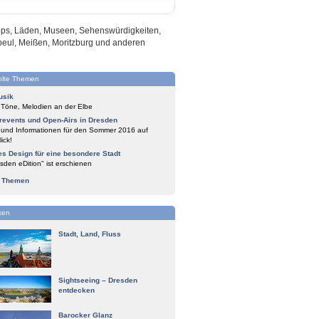
hops, Läden, Museen, Sehenswürdigkeiten,
beul, Meißen, Moritzburg und anderen
lte Themen
usik
 Töne, Melodien an der Elbe
events und Open-Airs in Dresden
 und Informationen für den Sommer 2016 auf
ick!
es Design für eine besondere Stadt
sden eDition" ist erschienen
e Themen
ken
Stadt, Land, Fluss
Sightseeing – Dresden
entdecken
Barocker Glanz