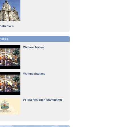
tostrecken
Videos
Weihnachtsland
Weihnachtsland
Feldschlößchen Stammhaus