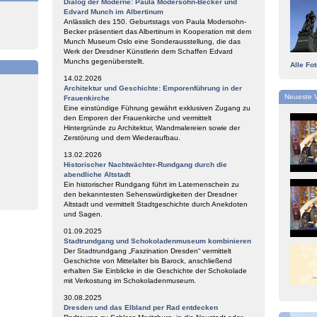
Dialog der Moderne: Paula Modersohn-Becker und
,
Edvard Munch im Albertinum
Anlässlich des 150. Geburtstags von Paula Modersohn-
Becker präsentiert das Albertinum in Kooperation mit dem
Munch Museum Oslo eine Sonderausstellung, die das
Werk der Dresdner Künstlerin dem Schaffen Edvard
Munchs gegenüberstellt.
Alle Fo
14.02.2026
Architektur und Geschichte: Emporenführung in der
Neueste 
Frauenkirche
Eine einstündige Führung gewährt exklusiven Zugang zu
den Emporen der Frauenkirche und vermittelt
Hintergründe zu Architektur, Wandmalereien sowie der
Zerstörung und dem Wiederaufbau.
13.02.2026
Historischer Nachtwächter-Rundgang durch die
abendliche Altstadt
Ein historischer Rundgang führt im Laternenschein zu
den bekanntesten Sehenswürdigkeiten der Dresdner
Altstadt und vermittelt Stadtgeschichte durch Anekdoten
und Sagen.
01.09.2025
Stadtrundgang und Schokoladenmuseum kombinieren
Der Stadtrundgang „Faszination Dresden“ vermittelt
Geschichte von Mittelalter bis Barock, anschließend
erhalten Sie Einblicke in die Geschichte der Schokolade
mit Verkostung im Schokoladenmuseum.
30.08.2025
Dresden und das Elbland per Rad entdecken