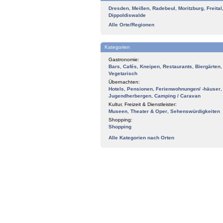
Dresden
,
Meißen
,
Radebeul
,
Moritzburg
,
Freital
Dippoldiswalde
Alle Orte/Regionen
Kategorien
Gastronomie:
Bars
,
Cafés
,
Kneipen
,
Restaurants
,
Biergärten
,
Vegetarisch
Übernachten:
Hotels
,
Pensionen
,
Ferienwohnungen/ -häuser
,
Jugendherbergen
,
Camping / Caravan
Kultur, Freizeit & Dienstleister:
Museen
,
Theater & Oper
,
Sehenswürdigkeiten
Shopping:
Shopping
Alle Kategorien nach Orten