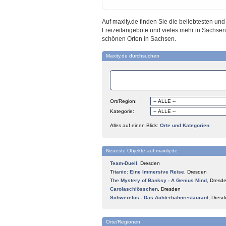
Auf maxity.de finden Sie die beliebtesten u
Freizeitangebote und vieles mehr in Sachsen
schönen Orten in Sachsen.
Maxity.de durchsuchen
Ort/Region:
Kategorie:
Alles auf einen Blick:
Orte und Kategorien
Neueste Objekte auf maxity.de
Team-Duell
,
Dresden
Titanic: Eine Immersive Reise
,
Dresden
The Mystery of Banksy - A Genius Mind
,
Dresd
Carolaschlösschen
,
Dresden
Schwerelos - Das Achterbahnrestaurant
,
Dresd
Orte/Regionen