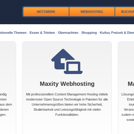
NETZWERK
WEBHOSTING
BUCHU
ktionelle Themen
·
Essen & Trinken
·
Übernachten
·
Shopping
·
Kultur, Freizeit & Dien
Maxity Webhosting
M
ändig
Mit professionellem Content Management Hosting mittels
Lösungen
erten
modernster Open Source Technologie in Paketen für alle
Erle
 aus dem
Unternehmensgrößen bieten wir hohe Sicherheit,
tou
edenen
Skalierbarkeit und Leistungsfähigkeit mit vielen
Veranst
gen.
Funktionalitäten.
zudem mi
sowi