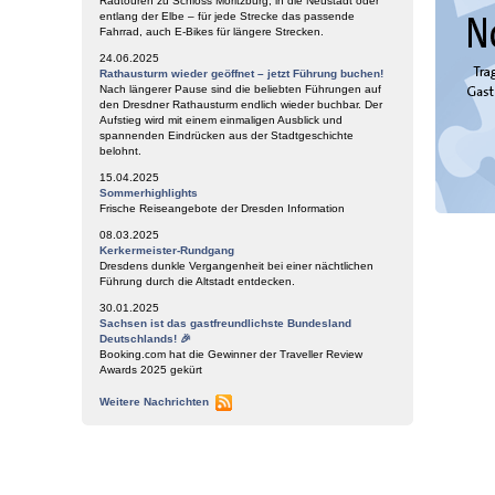
Radtouren zu Schloss Moritzburg, in die Neustadt oder
entlang der Elbe – für jede Strecke das passende
Fahrrad, auch E-Bikes für längere Strecken.
24.06.2025
Rathausturm wieder geöffnet – jetzt Führung buchen!
Nach längerer Pause sind die beliebten Führungen auf
den Dresdner Rathausturm endlich wieder buchbar. Der
Aufstieg wird mit einem einmaligen Ausblick und
spannenden Eindrücken aus der Stadtgeschichte
belohnt.
15.04.2025
Sommerhighlights
Frische Reiseangebote der Dresden Information
08.03.2025
Kerkermeister-Rundgang
Dresdens dunkle Vergangenheit bei einer nächtlichen
Führung durch die Altstadt entdecken.
30.01.2025
Sachsen ist das gastfreundlichste Bundesland
Deutschlands! 🎉
Booking.com hat die Gewinner der Traveller Review
Awards 2025 gekürt
Weitere Nachrichten