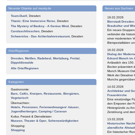
Neueste Objekte auf maxity.de
Neues aus Sachsen
Team-Duell
,
Dresden
19.02.2026
Titanic: Eine Immersive Reise
,
Dresden
Bierstadt Dresden
Braukultur und Wi
The Mystery of Banksy - A Genius Mind
,
Dresden
Ein neues Gruppena
Carolaschlösschen
,
Dresden
verbindet die histor
Schwerelos - Das Achterbahnrestaurant
,
Dresden
einer moderierten V
Bierspezialitäten 
16.02.2026
Orte/Regionen
Dialog der Modern
Dresden
,
Meißen
,
Radebeul
,
Moritzburg
,
Freital
,
Edvard Munch im 
Dippoldiswalde
Anlässlich des 150
Becker präsentiert 
Alle Orte/Regionen
Munch Museum Oslo 
Werk der Dresdner 
Munchs gegenüberst
Kategorien
14.02.2026
Gastronomie:
Architektur und G
Bars
,
Cafés
,
Kneipen
,
Restaurants
,
Biergärten
,
Frauenkirche
Vegetarisch
Eine einstündige F
Übernachten:
den Emporen der Fr
Hotels
,
Pensionen
,
Ferienwohnungen/ -häuser
,
Hintergründe zu Arc
Jugendherbergen
,
Camping / Caravan
Zerstörung und de
Kultur, Freizeit & Dienstleister:
13.02.2026
Museen
,
Theater & Oper
,
Sehenswürdigkeiten
Historischer Nach
Shopping:
abendliche Altstad
Shopping
Ein historischer Ru