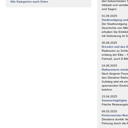
den bekanntesten S
Alle Kategorien nach Orten
Altstadt und vermit
und Sagen.
01.09.2025
Stadtrundgang un
Der Stadtrundgang „
Geschichte von Mitt
erhalten Sie Einbli
mit Verkostung im
30.08.2025
Dresden und das E
Radtouren zu Schlos
entlang der Elbe – 
Fahrrad, auch E-Bik
24.06.2025
Rathausturm wieder
Nach längerer Paus
den Dresdner Ratha
Aufstieg wird mit e
spannenden Eindrüc
belohnt.
15.04.2025
Sommerhighlights
Frische Reiseangeb
08.03.2025
Kerkermeister-Ru
Dresdens dunkle Ve
Führung durch die A