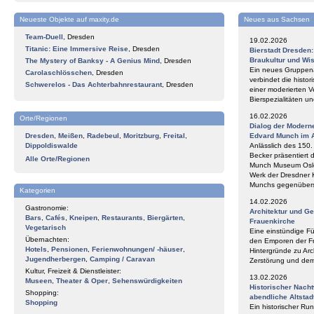
Neueste Objekte auf maxity.de
Neues aus Sachsen
Team-Duell
,
Dresden
19.02.2026
Titanic: Eine Immersive Reise
,
Dresden
Bierstadt Dresden
Braukultur und Wi
The Mystery of Banksy - A Genius Mind
,
Dresden
Ein neues Gruppena
Carolaschlösschen
,
Dresden
verbindet die histor
Schwerelos - Das Achterbahnrestaurant
,
Dresden
einer moderierten V
Bierspezialitäten 
16.02.2026
Orte/Regionen
Dialog der Modern
Dresden
,
Meißen
,
Radebeul
,
Moritzburg
,
Freital
,
Edvard Munch im 
Dippoldiswalde
Anlässlich des 150
Becker präsentiert 
Alle Orte/Regionen
Munch Museum Oslo 
Werk der Dresdner 
Munchs gegenüberst
Kategorien
14.02.2026
Gastronomie:
Architektur und G
Bars
,
Cafés
,
Kneipen
,
Restaurants
,
Biergärten
,
Frauenkirche
Vegetarisch
Eine einstündige F
Übernachten:
den Emporen der Fr
Hotels
,
Pensionen
,
Ferienwohnungen/ -häuser
,
Hintergründe zu Arc
Jugendherbergen
,
Camping / Caravan
Zerstörung und de
Kultur, Freizeit & Dienstleister:
13.02.2026
Museen
,
Theater & Oper
,
Sehenswürdigkeiten
Historischer Nach
Shopping:
abendliche Altstad
Shopping
Ein historischer Ru