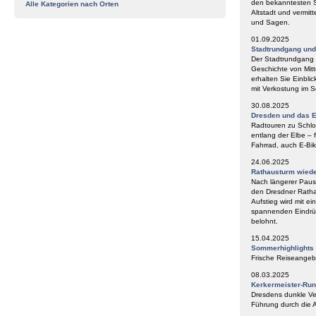
den bekanntesten S
Alle Kategorien nach Orten
Altstadt und vermit
und Sagen.
01.09.2025
Stadtrundgang un
Der Stadtrundgang „
Geschichte von Mitt
erhalten Sie Einbli
mit Verkostung im
30.08.2025
Dresden und das E
Radtouren zu Schlos
entlang der Elbe – 
Fahrrad, auch E-Bik
24.06.2025
Rathausturm wieder
Nach längerer Paus
den Dresdner Ratha
Aufstieg wird mit e
spannenden Eindrüc
belohnt.
15.04.2025
Sommerhighlights
Frische Reiseangeb
08.03.2025
Kerkermeister-Ru
Dresdens dunkle Ve
Führung durch die A