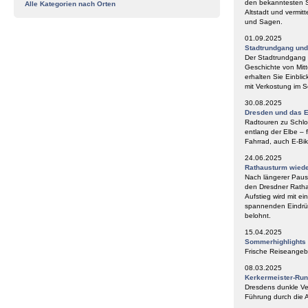
den bekanntesten S
Alle Kategorien nach Orten
Altstadt und vermit
und Sagen.
01.09.2025
Stadtrundgang un
Der Stadtrundgang „
Geschichte von Mitt
erhalten Sie Einbli
mit Verkostung im
30.08.2025
Dresden und das E
Radtouren zu Schlos
entlang der Elbe – 
Fahrrad, auch E-Bik
24.06.2025
Rathausturm wieder
Nach längerer Paus
den Dresdner Ratha
Aufstieg wird mit e
spannenden Eindrüc
belohnt.
15.04.2025
Sommerhighlights
Frische Reiseangeb
08.03.2025
Kerkermeister-Ru
Dresdens dunkle Ve
Führung durch die A