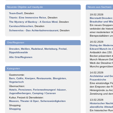
Neueste Objekte auf maxity.de
Neues aus Sachsen
Team-Duell
,
Dresden
19.02.2026
Titanic: Eine Immersive Reise
,
Dresden
Bierstadt Dresden
Braukultur und Wi
The Mystery of Banksy - A Genius Mind
,
Dresden
Ein neues Gruppena
Carolaschlösschen
,
Dresden
verbindet die histor
Schwerelos - Das Achterbahnrestaurant
,
Dresden
einer moderierten V
Bierspezialitäten 
16.02.2026
Orte/Regionen
Dialog der Modern
Dresden
,
Meißen
,
Radebeul
,
Moritzburg
,
Freital
,
Edvard Munch im 
Dippoldiswalde
Anlässlich des 150
Becker präsentiert 
Alle Orte/Regionen
Munch Museum Oslo 
Werk der Dresdner 
Munchs gegenüberst
Kategorien
14.02.2026
Gastronomie:
Architektur und G
Bars
,
Cafés
,
Kneipen
,
Restaurants
,
Biergärten
,
Frauenkirche
Vegetarisch
Eine einstündige F
Übernachten:
den Emporen der Fr
Hotels
,
Pensionen
,
Ferienwohnungen/ -häuser
,
Hintergründe zu Arc
Jugendherbergen
,
Camping / Caravan
Zerstörung und de
Kultur, Freizeit & Dienstleister:
13.02.2026
Museen
,
Theater & Oper
,
Sehenswürdigkeiten
Historischer Nach
Shopping:
abendliche Altstad
Shopping
Ein historischer Ru