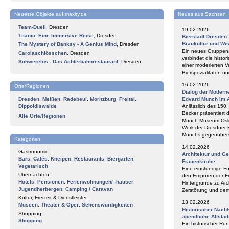
Neueste Objekte auf maxity.de
Neues aus Sachsen
Team-Duell
,
Dresden
19.02.2026
Titanic: Eine Immersive Reise
,
Dresden
Bierstadt Dresden
Braukultur und Wi
The Mystery of Banksy - A Genius Mind
,
Dresden
Ein neues Gruppena
Carolaschlösschen
,
Dresden
verbindet die histor
Schwerelos - Das Achterbahnrestaurant
,
Dresden
einer moderierten V
Bierspezialitäten 
16.02.2026
Orte/Regionen
Dialog der Modern
Dresden
,
Meißen
,
Radebeul
,
Moritzburg
,
Freital
,
Edvard Munch im 
Dippoldiswalde
Anlässlich des 150
Becker präsentiert 
Alle Orte/Regionen
Munch Museum Oslo 
Werk der Dresdner 
Munchs gegenüberst
Kategorien
14.02.2026
Gastronomie:
Architektur und G
Bars
,
Cafés
,
Kneipen
,
Restaurants
,
Biergärten
,
Frauenkirche
Vegetarisch
Eine einstündige F
Übernachten:
den Emporen der Fr
Hotels
,
Pensionen
,
Ferienwohnungen/ -häuser
,
Hintergründe zu Arc
Jugendherbergen
,
Camping / Caravan
Zerstörung und de
Kultur, Freizeit & Dienstleister:
13.02.2026
Museen
,
Theater & Oper
,
Sehenswürdigkeiten
Historischer Nach
Shopping:
abendliche Altstad
Shopping
Ein historischer Ru