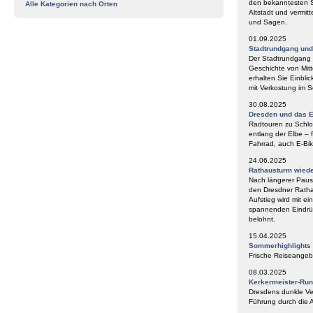
den bekanntesten S
Alle Kategorien nach Orten
Altstadt und vermit
und Sagen.
01.09.2025
Stadtrundgang un
Der Stadtrundgang „
Geschichte von Mitt
erhalten Sie Einbli
mit Verkostung im
30.08.2025
Dresden und das E
Radtouren zu Schlos
entlang der Elbe – 
Fahrrad, auch E-Bik
24.06.2025
Rathausturm wieder
Nach längerer Paus
den Dresdner Ratha
Aufstieg wird mit e
spannenden Eindrüc
belohnt.
15.04.2025
Sommerhighlights
Frische Reiseangeb
08.03.2025
Kerkermeister-Ru
Dresdens dunkle Ve
Führung durch die A