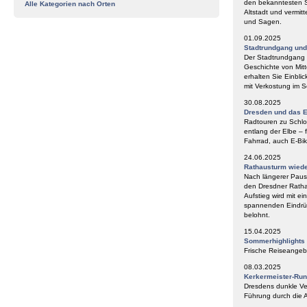
den bekanntesten S
Alle Kategorien nach Orten
Altstadt und vermit
und Sagen.
01.09.2025
Stadtrundgang un
Der Stadtrundgang „
Geschichte von Mitt
erhalten Sie Einbli
mit Verkostung im
30.08.2025
Dresden und das E
Radtouren zu Schlos
entlang der Elbe – 
Fahrrad, auch E-Bik
24.06.2025
Rathausturm wieder
Nach längerer Paus
den Dresdner Ratha
Aufstieg wird mit e
spannenden Eindrüc
belohnt.
15.04.2025
Sommerhighlights
Frische Reiseangeb
08.03.2025
Kerkermeister-Ru
Dresdens dunkle Ve
Führung durch die A