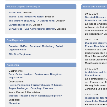
Neueste Objekte auf maxity.de
Neues aus Sachsen
Team-Duell
,
Dresden
19.02.2026
Titanic: Eine Immersive Reise
,
Dresden
Bierstadt Dresden
Braukultur und Wi
The Mystery of Banksy - A Genius Mind
,
Dresden
Ein neues Gruppena
Carolaschlösschen
,
Dresden
verbindet die histor
Schwerelos - Das Achterbahnrestaurant
,
Dresden
einer moderierten V
Bierspezialitäten 
16.02.2026
Orte/Regionen
Dialog der Modern
Dresden
,
Meißen
,
Radebeul
,
Moritzburg
,
Freital
,
Edvard Munch im 
Dippoldiswalde
Anlässlich des 150
Becker präsentiert 
Alle Orte/Regionen
Munch Museum Oslo 
Werk der Dresdner 
Munchs gegenüberst
Kategorien
14.02.2026
Gastronomie:
Architektur und G
Bars
,
Cafés
,
Kneipen
,
Restaurants
,
Biergärten
,
Frauenkirche
Vegetarisch
Eine einstündige F
Übernachten:
den Emporen der Fr
Hotels
,
Pensionen
,
Ferienwohnungen/ -häuser
,
Hintergründe zu Arc
Jugendherbergen
,
Camping / Caravan
Zerstörung und de
Kultur, Freizeit & Dienstleister:
13.02.2026
Museen
,
Theater & Oper
,
Sehenswürdigkeiten
Historischer Nach
Shopping:
abendliche Altstad
Shopping
Ein historischer Ru