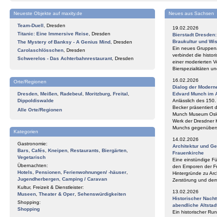
Neueste Objekte auf maxity.de
Neues aus Sachsen
Team-Duell
,
Dresden
19.02.2026
Titanic: Eine Immersive Reise
,
Dresden
Bierstadt Dresden
Braukultur und Wi
The Mystery of Banksy - A Genius Mind
,
Dresden
Ein neues Gruppena
Carolaschlösschen
,
Dresden
verbindet die histor
Schwerelos - Das Achterbahnrestaurant
,
Dresden
einer moderierten V
Bierspezialitäten 
16.02.2026
Orte/Regionen
Dialog der Modern
Dresden
,
Meißen
,
Radebeul
,
Moritzburg
,
Freital
,
Edvard Munch im 
Dippoldiswalde
Anlässlich des 150
Becker präsentiert 
Alle Orte/Regionen
Munch Museum Oslo 
Werk der Dresdner 
Munchs gegenüberst
Kategorien
14.02.2026
Gastronomie:
Architektur und G
Bars
,
Cafés
,
Kneipen
,
Restaurants
,
Biergärten
,
Frauenkirche
Vegetarisch
Eine einstündige F
Übernachten:
den Emporen der Fr
Hotels
,
Pensionen
,
Ferienwohnungen/ -häuser
,
Hintergründe zu Arc
Jugendherbergen
,
Camping / Caravan
Zerstörung und de
Kultur, Freizeit & Dienstleister:
13.02.2026
Museen
,
Theater & Oper
,
Sehenswürdigkeiten
Historischer Nach
Shopping:
abendliche Altstad
Shopping
Ein historischer Ru