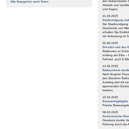
den bekanntesten S
Alle Kategorien nach Orten
Altstadt und vermit
und Sagen.
01.09.2025
Stadtrundgang un
Der Stadtrundgang „
Geschichte von Mitt
erhalten Sie Einbli
mit Verkostung im
30.08.2025
Dresden und das E
Radtouren zu Schlos
entlang der Elbe – 
Fahrrad, auch E-Bik
24.06.2025
Rathausturm wieder
Nach längerer Paus
den Dresdner Ratha
Aufstieg wird mit e
spannenden Eindrüc
belohnt.
15.04.2025
Sommerhighlights
Frische Reiseangeb
08.03.2025
Kerkermeister-Ru
Dresdens dunkle Ve
Führung durch die A