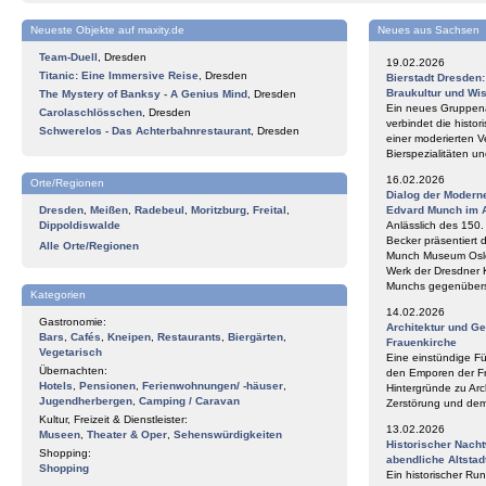
Neueste Objekte auf maxity.de
Neues aus Sachsen
Team-Duell
,
Dresden
19.02.2026
Titanic: Eine Immersive Reise
,
Dresden
Bierstadt Dresden
Braukultur und Wi
The Mystery of Banksy - A Genius Mind
,
Dresden
Ein neues Gruppena
Carolaschlösschen
,
Dresden
verbindet die histor
Schwerelos - Das Achterbahnrestaurant
,
Dresden
einer moderierten V
Bierspezialitäten 
16.02.2026
Orte/Regionen
Dialog der Modern
Dresden
,
Meißen
,
Radebeul
,
Moritzburg
,
Freital
,
Edvard Munch im 
Dippoldiswalde
Anlässlich des 150
Becker präsentiert 
Alle Orte/Regionen
Munch Museum Oslo 
Werk der Dresdner 
Munchs gegenüberst
Kategorien
14.02.2026
Gastronomie:
Architektur und G
Bars
,
Cafés
,
Kneipen
,
Restaurants
,
Biergärten
,
Frauenkirche
Vegetarisch
Eine einstündige F
Übernachten:
den Emporen der Fr
Hotels
,
Pensionen
,
Ferienwohnungen/ -häuser
,
Hintergründe zu Arc
Jugendherbergen
,
Camping / Caravan
Zerstörung und de
Kultur, Freizeit & Dienstleister:
13.02.2026
Museen
,
Theater & Oper
,
Sehenswürdigkeiten
Historischer Nach
Shopping:
abendliche Altstad
Shopping
Ein historischer Ru