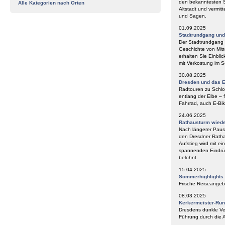
den bekanntesten S
Alle Kategorien nach Orten
Altstadt und vermit
und Sagen.
01.09.2025
Stadtrundgang un
Der Stadtrundgang „
Geschichte von Mitt
erhalten Sie Einbli
mit Verkostung im
30.08.2025
Dresden und das E
Radtouren zu Schlos
entlang der Elbe – 
Fahrrad, auch E-Bik
24.06.2025
Rathausturm wieder
Nach längerer Paus
den Dresdner Ratha
Aufstieg wird mit e
spannenden Eindrüc
belohnt.
15.04.2025
Sommerhighlights
Frische Reiseangeb
08.03.2025
Kerkermeister-Ru
Dresdens dunkle Ve
Führung durch die A