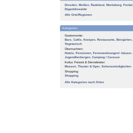
Dresden
,
Meißen
,
Radebeul
,
Moritzburg
,
Freital
Dippoldiswalde
Alle Orte/Regionen
Kategorien
Gastronomie:
Bars
,
Cafés
,
Kneipen
,
Restaurants
,
Biergärten
,
Vegetarisch
Übernachten:
Hotels
,
Pensionen
,
Ferienwohnungen/ -häuser
,
Jugendherbergen
,
Camping / Caravan
Kultur, Freizeit & Dienstleister:
Museen
,
Theater & Oper
,
Sehenswürdigkeiten
Shopping:
Shopping
Alle Kategorien nach Orten