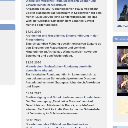
Dialog der Moderne: Paula Modersohn-Becker und
,
Edvard Munch im Albertinum
Anlässlich des 150. Geburtstags von Paula Modersohn-
Becker präsentiert das Albertinum in Kooperation mit dem
Munch Museum Oslo eine Sonderausstellung, die das
Werk der Dresdner Künstlerin dem Schaffen Edvard
Munchs gegenüberstellt.
Alle Fo
14.02.2026
Architektur und Geschichte: Emporenführung in der
Neueste 
Frauenkirche
Eine einstündige Führung gewährt exklusiven Zugang zu
den Emporen der Frauenkirche und vermittelt
Hintergründe zu Architektur, Wandmalereien sowie der
Zerstörung und dem Wiederaufbau.
13.02.2026
Historischer Nachtwächter-Rundgang durch die
abendliche Altstadt
Ein historischer Rundgang führt im Laternenschein zu
den bekanntesten Sehenswürdigkeiten der Dresdner
Altstadt und vermittelt Stadtgeschichte durch Anekdoten
und Sagen.
01.09.2025
Stadtrundgang und Schokoladenmuseum kombinieren
Der Stadtrundgang „Faszination Dresden“ vermittelt
Geschichte von Mittelalter bis Barock, anschließend
erhalten Sie Einblicke in die Geschichte der Schokolade
mit Verkostung im Schokoladenmuseum.
30.08.2025
Dresden und das Elbland per Rad entdecken