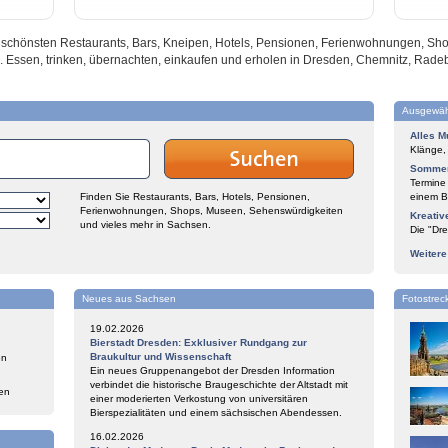
nd schönsten Restaurants, Bars, Kneipen, Hotels, Pensionen, Ferienwohnungen, S
. Essen, trinken, übernachten, einkaufen und erholen in Dresden, Chemnitz, Rade
Ausgewäh
Alles M
Klänge,
Sommer
Termine
Finden Sie Restaurants, Bars, Hotels, Pensionen,
einem Bl
Ferienwohnungen, Shops, Museen, Sehenswürdigkeiten
Kreativ
und vieles mehr in Sachsen.
Die "Dre
Weiter
Neues aus Sachsen
Fotostrec
19.02.2026
Bierstadt Dresden: Exklusiver Rundgang zur
Braukultur und Wissenschaft
en
Ein neues Gruppenangebot der Dresden Information
verbindet die historische Braugeschichte der Altstadt mit
en
einer moderierten Verkostung von universitären
Bierspezialitäten und einem sächsischen Abendessen.
16.02.2026