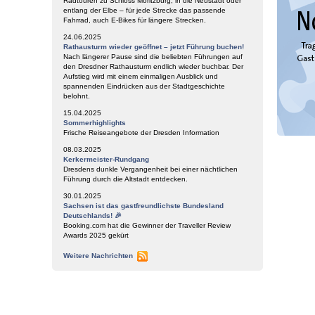
Radtouren zu Schloss Moritzburg, in die Neustadt oder
entlang der Elbe – für jede Strecke das passende
Fahrrad, auch E-Bikes für längere Strecken.
24.06.2025
Rathausturm wieder geöffnet – jetzt Führung buchen!
Nach längerer Pause sind die beliebten Führungen auf
den Dresdner Rathausturm endlich wieder buchbar. Der
Aufstieg wird mit einem einmaligen Ausblick und
spannenden Eindrücken aus der Stadtgeschichte
belohnt.
15.04.2025
Sommerhighlights
Frische Reiseangebote der Dresden Information
08.03.2025
Kerkermeister-Rundgang
Dresdens dunkle Vergangenheit bei einer nächtlichen
Führung durch die Altstadt entdecken.
30.01.2025
Sachsen ist das gastfreundlichste Bundesland
Deutschlands! 🎉
Booking.com hat die Gewinner der Traveller Review
Awards 2025 gekürt
Weitere Nachrichten