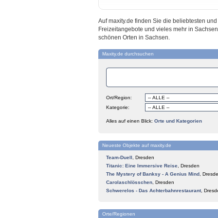
Auf maxity.de finden Sie die beliebtesten u
Freizeitangebote und vieles mehr in Sachsen
schönen Orten in Sachsen.
Maxity.de durchsuchen
Ort/Region:
Kategorie:
Alles auf einen Blick:
Orte und Kategorien
Neueste Objekte auf maxity.de
Team-Duell
,
Dresden
Titanic: Eine Immersive Reise
,
Dresden
The Mystery of Banksy - A Genius Mind
,
Dresd
Carolaschlösschen
,
Dresden
Schwerelos - Das Achterbahnrestaurant
,
Dresd
Orte/Regionen