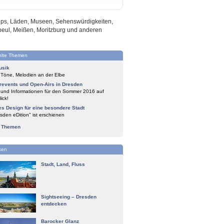
hops, Läden, Museen, Sehenswürdigkeiten,
beul, Meißen, Moritzburg und anderen
lte Themen
usik
 Töne, Melodien an der Elbe
events und Open-Airs in Dresden
 und Informationen für den Sommer 2016 auf
ick!
es Design für eine besondere Stadt
sden eDition" ist erschienen
e Themen
ken
Stadt, Land, Fluss
Sightseeing – Dresden
entdecken
Barocker Glanz