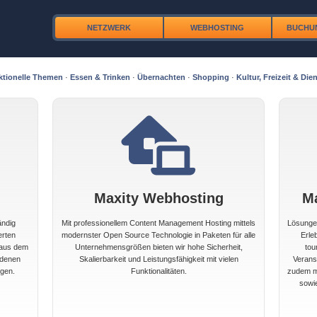
NETZWERK
WEBHOSTING
BUCHU
ktionelle Themen
·
Essen & Trinken
·
Übernachten
·
Shopping
·
Kultur, Freizeit & Dien
Maxity Webhosting
M
ändig
Mit professionellem Content Management Hosting mittels
Lösungen
erten
modernster Open Source Technologie in Paketen für alle
Erle
 aus dem
Unternehmensgrößen bieten wir hohe Sicherheit,
tou
edenen
Skalierbarkeit und Leistungsfähigkeit mit vielen
Veranst
gen.
Funktionalitäten.
zudem mi
sowi