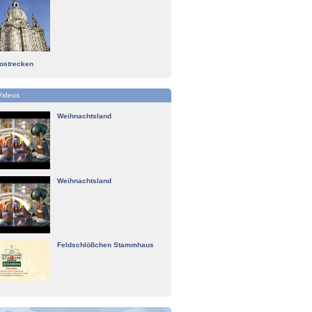
tostrecken
Videos
Weihnachtsland
Weihnachtsland
Feldschlößchen Stammhaus