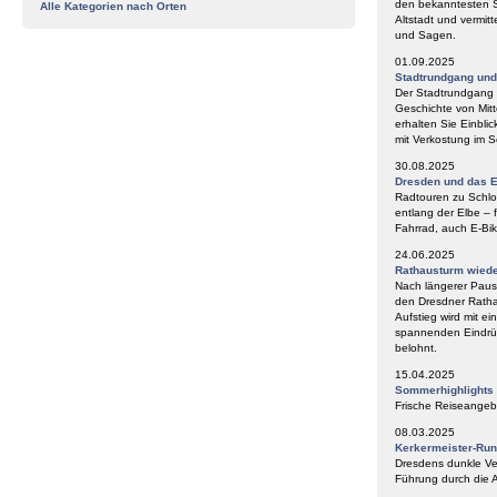
den bekanntesten S
Alle Kategorien nach Orten
Altstadt und vermit
und Sagen.
01.09.2025
Stadtrundgang un
Der Stadtrundgang „
Geschichte von Mitt
erhalten Sie Einbli
mit Verkostung im
30.08.2025
Dresden und das E
Radtouren zu Schlos
entlang der Elbe – 
Fahrrad, auch E-Bik
24.06.2025
Rathausturm wieder
Nach längerer Paus
den Dresdner Ratha
Aufstieg wird mit e
spannenden Eindrüc
belohnt.
15.04.2025
Sommerhighlights
Frische Reiseangeb
08.03.2025
Kerkermeister-Ru
Dresdens dunkle Ve
Führung durch die A