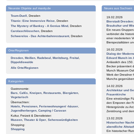
Neueste Objekte auf maxity.de
Neues aus Sachsen
Team-Duell
,
Dresden
19.02.2026
Titanic: Eine Immersive Reise
,
Dresden
Bierstadt Dresden
Braukultur und Wi
The Mystery of Banksy - A Genius Mind
,
Dresden
Ein neues Gruppena
Carolaschlösschen
,
Dresden
verbindet die histor
Schwerelos - Das Achterbahnrestaurant
,
Dresden
einer moderierten V
Bierspezialitäten 
16.02.2026
Orte/Regionen
Dialog der Modern
Dresden
,
Meißen
,
Radebeul
,
Moritzburg
,
Freital
,
Edvard Munch im 
Dippoldiswalde
Anlässlich des 150
Becker präsentiert 
Alle Orte/Regionen
Munch Museum Oslo 
Werk der Dresdner 
Munchs gegenüberst
Kategorien
14.02.2026
Gastronomie:
Architektur und G
Bars
,
Cafés
,
Kneipen
,
Restaurants
,
Biergärten
,
Frauenkirche
Vegetarisch
Eine einstündige F
Übernachten:
den Emporen der Fr
Hotels
,
Pensionen
,
Ferienwohnungen/ -häuser
,
Hintergründe zu Arc
Jugendherbergen
,
Camping / Caravan
Zerstörung und de
Kultur, Freizeit & Dienstleister:
13.02.2026
Museen
,
Theater & Oper
,
Sehenswürdigkeiten
Historischer Nach
Shopping:
abendliche Altstad
Shopping
Ein historischer Ru