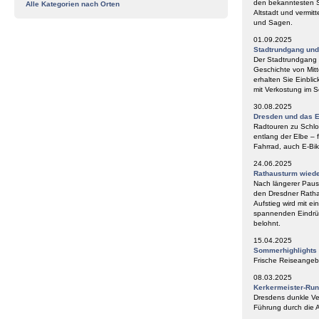
den bekanntesten S
Alle Kategorien nach Orten
Altstadt und vermit
und Sagen.
01.09.2025
Stadtrundgang un
Der Stadtrundgang „
Geschichte von Mitt
erhalten Sie Einbli
mit Verkostung im
30.08.2025
Dresden und das E
Radtouren zu Schlos
entlang der Elbe – 
Fahrrad, auch E-Bik
24.06.2025
Rathausturm wieder
Nach längerer Paus
den Dresdner Ratha
Aufstieg wird mit e
spannenden Eindrüc
belohnt.
15.04.2025
Sommerhighlights
Frische Reiseangeb
08.03.2025
Kerkermeister-Ru
Dresdens dunkle Ve
Führung durch die A