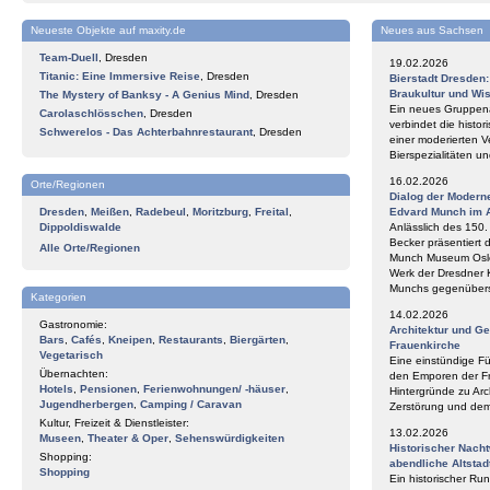
Neueste Objekte auf maxity.de
Neues aus Sachsen
Team-Duell
,
Dresden
19.02.2026
Titanic: Eine Immersive Reise
,
Dresden
Bierstadt Dresden
Braukultur und Wi
The Mystery of Banksy - A Genius Mind
,
Dresden
Ein neues Gruppena
Carolaschlösschen
,
Dresden
verbindet die histor
Schwerelos - Das Achterbahnrestaurant
,
Dresden
einer moderierten V
Bierspezialitäten 
16.02.2026
Orte/Regionen
Dialog der Modern
Dresden
,
Meißen
,
Radebeul
,
Moritzburg
,
Freital
,
Edvard Munch im 
Dippoldiswalde
Anlässlich des 150
Becker präsentiert 
Alle Orte/Regionen
Munch Museum Oslo 
Werk der Dresdner 
Munchs gegenüberst
Kategorien
14.02.2026
Gastronomie:
Architektur und G
Bars
,
Cafés
,
Kneipen
,
Restaurants
,
Biergärten
,
Frauenkirche
Vegetarisch
Eine einstündige F
Übernachten:
den Emporen der Fr
Hotels
,
Pensionen
,
Ferienwohnungen/ -häuser
,
Hintergründe zu Arc
Jugendherbergen
,
Camping / Caravan
Zerstörung und de
Kultur, Freizeit & Dienstleister:
13.02.2026
Museen
,
Theater & Oper
,
Sehenswürdigkeiten
Historischer Nach
Shopping:
abendliche Altstad
Shopping
Ein historischer Ru