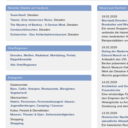
Neueste Objekte auf maxity.de
Neues aus Sachsen
Team-Duell
,
Dresden
19.02.2026
Titanic: Eine Immersive Reise
,
Dresden
Bierstadt Dresden
Braukultur und Wi
The Mystery of Banksy - A Genius Mind
,
Dresden
Ein neues Gruppena
Carolaschlösschen
,
Dresden
verbindet die histor
Schwerelos - Das Achterbahnrestaurant
,
Dresden
einer moderierten V
Bierspezialitäten 
16.02.2026
Orte/Regionen
Dialog der Modern
Dresden
,
Meißen
,
Radebeul
,
Moritzburg
,
Freital
,
Edvard Munch im 
Dippoldiswalde
Anlässlich des 150
Becker präsentiert 
Alle Orte/Regionen
Munch Museum Oslo 
Werk der Dresdner 
Munchs gegenüberst
Kategorien
14.02.2026
Gastronomie:
Architektur und G
Bars
,
Cafés
,
Kneipen
,
Restaurants
,
Biergärten
,
Frauenkirche
Vegetarisch
Eine einstündige F
Übernachten:
den Emporen der Fr
Hotels
,
Pensionen
,
Ferienwohnungen/ -häuser
,
Hintergründe zu Arc
Jugendherbergen
,
Camping / Caravan
Zerstörung und de
Kultur, Freizeit & Dienstleister:
13.02.2026
Museen
,
Theater & Oper
,
Sehenswürdigkeiten
Historischer Nach
Shopping:
abendliche Altstad
Shopping
Ein historischer Ru