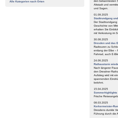
den bekanntesten S
Alle Kategorien nach Orten
Altstadt und vermit
und Sagen.
01.09.2025
Stadtrundgang un
Der Stadtrundgang „
Geschichte von Mitt
erhalten Sie Einbli
mit Verkostung im
30.08.2025
Dresden und das E
Radtouren zu Schlos
entlang der Elbe – 
Fahrrad, auch E-Bik
24.06.2025
Rathausturm wieder
Nach längerer Paus
den Dresdner Ratha
Aufstieg wird mit e
spannenden Eindrüc
belohnt.
15.04.2025
Sommerhighlights
Frische Reiseangeb
08.03.2025
Kerkermeister-Ru
Dresdens dunkle Ve
Führung durch die A