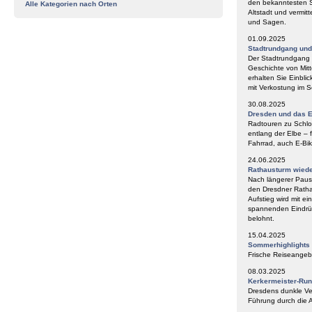
den bekanntesten S
Alle Kategorien nach Orten
Altstadt und vermit
und Sagen.
01.09.2025
Stadtrundgang un
Der Stadtrundgang „
Geschichte von Mitt
erhalten Sie Einbli
mit Verkostung im
30.08.2025
Dresden und das E
Radtouren zu Schlos
entlang der Elbe – 
Fahrrad, auch E-Bik
24.06.2025
Rathausturm wieder
Nach längerer Paus
den Dresdner Ratha
Aufstieg wird mit e
spannenden Eindrüc
belohnt.
15.04.2025
Sommerhighlights
Frische Reiseangeb
08.03.2025
Kerkermeister-Ru
Dresdens dunkle Ve
Führung durch die A