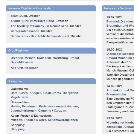
Neueste Objekte auf maxity.de
Neues aus Sachsen
Team-Duell
,
Dresden
19.02.2026
Titanic: Eine Immersive Reise
,
Dresden
Bierstadt Dresden
Braukultur und Wi
The Mystery of Banksy - A Genius Mind
,
Dresden
Ein neues Gruppena
Carolaschlösschen
,
Dresden
verbindet die histor
Schwerelos - Das Achterbahnrestaurant
,
Dresden
einer moderierten V
Bierspezialitäten 
16.02.2026
Orte/Regionen
Dialog der Modern
Dresden
,
Meißen
,
Radebeul
,
Moritzburg
,
Freital
,
Edvard Munch im 
Dippoldiswalde
Anlässlich des 150
Becker präsentiert 
Alle Orte/Regionen
Munch Museum Oslo 
Werk der Dresdner 
Munchs gegenüberst
Kategorien
14.02.2026
Gastronomie:
Architektur und G
Bars
,
Cafés
,
Kneipen
,
Restaurants
,
Biergärten
,
Frauenkirche
Vegetarisch
Eine einstündige F
Übernachten:
den Emporen der Fr
Hotels
,
Pensionen
,
Ferienwohnungen/ -häuser
,
Hintergründe zu Arc
Jugendherbergen
,
Camping / Caravan
Zerstörung und de
Kultur, Freizeit & Dienstleister:
13.02.2026
Museen
,
Theater & Oper
,
Sehenswürdigkeiten
Historischer Nach
Shopping:
abendliche Altstad
Shopping
Ein historischer Ru