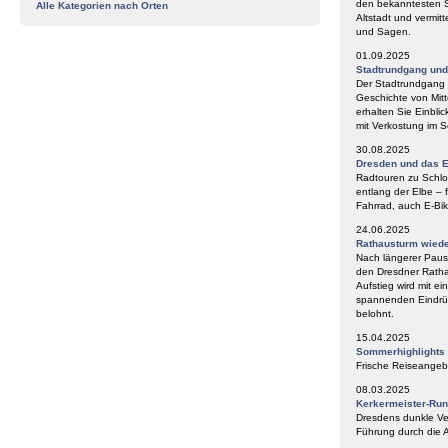
den bekanntesten S
Alle Kategorien nach Orten
Altstadt und vermit
und Sagen.
01.09.2025
Stadtrundgang un
Der Stadtrundgang „
Geschichte von Mitt
erhalten Sie Einbli
mit Verkostung im
30.08.2025
Dresden und das E
Radtouren zu Schlos
entlang der Elbe – 
Fahrrad, auch E-Bik
24.06.2025
Rathausturm wieder
Nach längerer Paus
den Dresdner Ratha
Aufstieg wird mit e
spannenden Eindrüc
belohnt.
15.04.2025
Sommerhighlights
Frische Reiseangeb
08.03.2025
Kerkermeister-Ru
Dresdens dunkle Ve
Führung durch die A