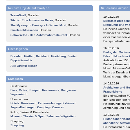
Neueste Objekte auf maxity.de
Neues aus Sachsen
Team-Duell
,
Dresden
19.02.2026
Titanic: Eine Immersive Reise
,
Dresden
Bierstadt Dresden
Braukultur und Wi
The Mystery of Banksy - A Genius Mind
,
Dresden
Ein neues Gruppena
Carolaschlösschen
,
Dresden
verbindet die histor
Schwerelos - Das Achterbahnrestaurant
,
Dresden
einer moderierten V
Bierspezialitäten 
16.02.2026
Orte/Regionen
Dialog der Modern
Dresden
,
Meißen
,
Radebeul
,
Moritzburg
,
Freital
,
Edvard Munch im 
Dippoldiswalde
Anlässlich des 150
Becker präsentiert 
Alle Orte/Regionen
Munch Museum Oslo 
Werk der Dresdner 
Munchs gegenüberst
Kategorien
14.02.2026
Gastronomie:
Architektur und G
Bars
,
Cafés
,
Kneipen
,
Restaurants
,
Biergärten
,
Frauenkirche
Vegetarisch
Eine einstündige F
Übernachten:
den Emporen der Fr
Hotels
,
Pensionen
,
Ferienwohnungen/ -häuser
,
Hintergründe zu Arc
Jugendherbergen
,
Camping / Caravan
Zerstörung und de
Kultur, Freizeit & Dienstleister:
13.02.2026
Museen
,
Theater & Oper
,
Sehenswürdigkeiten
Historischer Nach
Shopping:
abendliche Altstad
Shopping
Ein historischer Ru