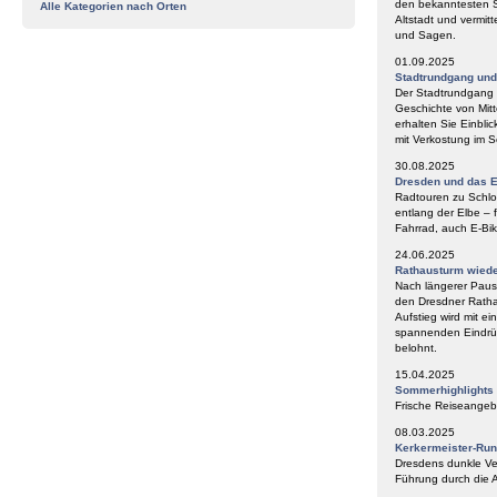
den bekanntesten S
Alle Kategorien nach Orten
Altstadt und vermit
und Sagen.
01.09.2025
Stadtrundgang un
Der Stadtrundgang „
Geschichte von Mitt
erhalten Sie Einbli
mit Verkostung im
30.08.2025
Dresden und das E
Radtouren zu Schlos
entlang der Elbe – 
Fahrrad, auch E-Bik
24.06.2025
Rathausturm wieder
Nach längerer Paus
den Dresdner Ratha
Aufstieg wird mit e
spannenden Eindrüc
belohnt.
15.04.2025
Sommerhighlights
Frische Reiseangeb
08.03.2025
Kerkermeister-Ru
Dresdens dunkle Ve
Führung durch die A