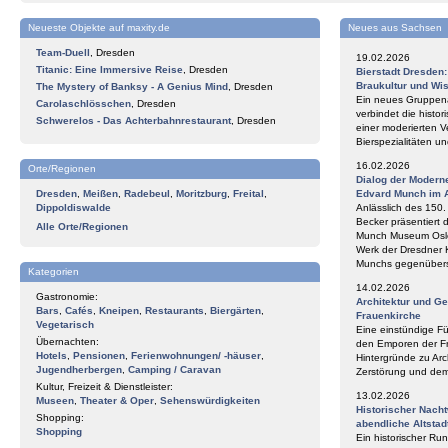
Neueste Objekte auf maxity.de
Neues aus Sachsen
Team-Duell
,
Dresden
19.02.2026
Titanic: Eine Immersive Reise
,
Dresden
Bierstadt Dresden
Braukultur und Wi
The Mystery of Banksy - A Genius Mind
,
Dresden
Ein neues Gruppena
Carolaschlösschen
,
Dresden
verbindet die histor
Schwerelos - Das Achterbahnrestaurant
,
Dresden
einer moderierten V
Bierspezialitäten 
16.02.2026
Orte/Regionen
Dialog der Modern
Dresden
,
Meißen
,
Radebeul
,
Moritzburg
,
Freital
,
Edvard Munch im 
Dippoldiswalde
Anlässlich des 150
Becker präsentiert 
Alle Orte/Regionen
Munch Museum Oslo 
Werk der Dresdner 
Munchs gegenüberst
Kategorien
14.02.2026
Gastronomie:
Architektur und G
Bars
,
Cafés
,
Kneipen
,
Restaurants
,
Biergärten
,
Frauenkirche
Vegetarisch
Eine einstündige F
Übernachten:
den Emporen der Fr
Hotels
,
Pensionen
,
Ferienwohnungen/ -häuser
,
Hintergründe zu Arc
Jugendherbergen
,
Camping / Caravan
Zerstörung und de
Kultur, Freizeit & Dienstleister:
13.02.2026
Museen
,
Theater & Oper
,
Sehenswürdigkeiten
Historischer Nach
Shopping:
abendliche Altstad
Shopping
Ein historischer Ru