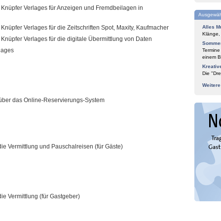
Knüpfer Verlages für Anzeigen und Fremdbeilagen in
Ausgewäh
nüpfer Verlages für die Zeitschriften Spot, Maxity, Kaufmacher
Alles M
Klänge,
nüpfer Verlages für die digitale Übermittlung von Daten
Sommer
lages
Termine
einem Bl
Kreativ
Die "Dre
Weiter
über das Online-Reservierungs-System
e Vermittlung und Pauschalreisen (für Gäste)
e Vermittlung (für Gastgeber)