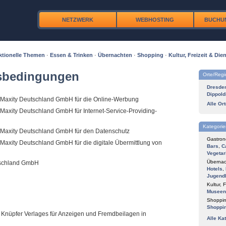
NETZWERK
WEBHOSTING
BUCHU
ktionelle Themen
·
Essen & Trinken
·
Übernachten
·
Shopping
·
Kultur, Freizeit & Dien
tsbedingungen
Orte/Reg
Dresde
Dippold
Maxity Deutschland GmbH für die Online-Werbung
Alle Or
axity Deutschland GmbH für Internet-Service-Providing-
Kategorie
 Maxity Deutschland GmbH für den Datenschutz
Gastron
Maxity Deutschland GmbH für die digitale Übermittlung von
Bars
,
C
Vegetar
Übernac
tschland GmbH
Hotels
,
Jugend
Kultur, F
Museen
Shoppin
Shoppi
Knüpfer Verlages für Anzeigen und Fremdbeilagen in
Alle Ka