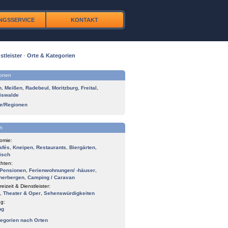
NGSSERVICE
KONTAKT
stleister
·
Orte & Kategorien
ionen
n
,
Meißen
,
Radebeul
,
Moritzburg
,
Freital
,
iswalde
te/Regionen
n
omie:
afés
,
Kneipen
,
Restaurants
,
Biergärten
,
isch
hten:
Pensionen
,
Ferienwohnungen/ -häuser
,
herbergen
,
Camping / Caravan
reizeit & Dienstleister:
,
Theater & Oper
,
Sehenswürdigkeiten
g:
ng
tegorien nach Orten