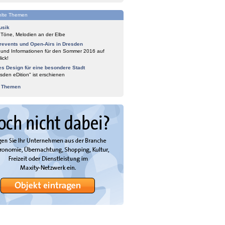
lte Themen
usik
 Töne, Melodien an der Elbe
events und Open-Airs in Dresden
 und Informationen für den Sommer 2016 auf
ick!
es Design für eine besondere Stadt
sden eDition" ist erschienen
e Themen