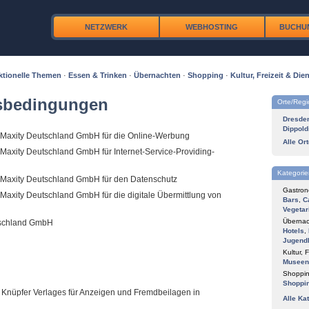
NETZWERK
WEBHOSTING
BUCHU
ktionelle Themen
·
Essen & Trinken
·
Übernachten
·
Shopping
·
Kultur, Freizeit & Dien
tsbedingungen
Orte/Reg
Dresde
Dippold
Maxity Deutschland GmbH für die Online-Werbung
Alle Or
axity Deutschland GmbH für Internet-Service-Providing-
Kategorie
 Maxity Deutschland GmbH für den Datenschutz
Gastron
Maxity Deutschland GmbH für die digitale Übermittlung von
Bars
,
C
Vegetar
Übernac
tschland GmbH
Hotels
,
Jugend
Kultur, F
Museen
Shoppin
Shoppi
Knüpfer Verlages für Anzeigen und Fremdbeilagen in
Alle Ka