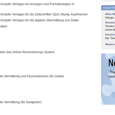
Knüpfer Verlages für Anzeigen und Fremdbeilagen in
Ausgewäh
nüpfer Verlages für die Zeitschriften Spot, Maxity, Kaufmacher
Alles M
Klänge,
nüpfer Verlages für die digitale Übermittlung von Daten
Sommer
lages
Termine
einem Bl
Kreativ
Die "Dre
Weiter
über das Online-Reservierungs-System
e Vermittlung und Pauschalreisen (für Gäste)
e Vermittlung (für Gastgeber)