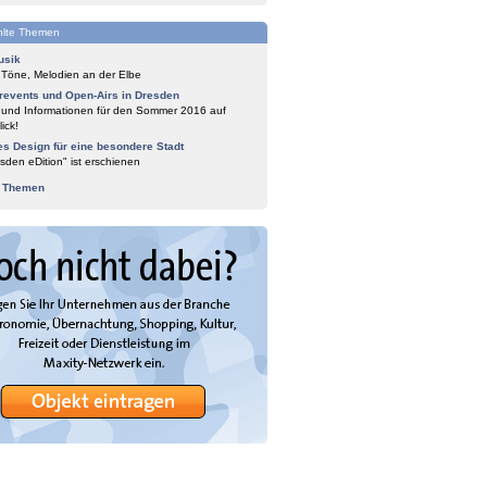
lte Themen
usik
 Töne, Melodien an der Elbe
events und Open-Airs in Dresden
 und Informationen für den Sommer 2016 auf
ick!
es Design für eine besondere Stadt
sden eDition" ist erschienen
e Themen