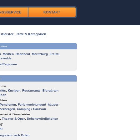
NGSSERVICE
KONTAKT
stleister
·
Orte & Kategorien
ionen
n
,
Meißen
,
Radebeul
,
Moritzburg
,
Freital
,
iswalde
te/Regionen
n
omie:
afés
,
Kneipen
,
Restaurants
,
Biergärten
,
isch
hten:
Pensionen
,
Ferienwohnungen/ -häuser
,
herbergen
,
Camping / Caravan
reizeit & Dienstleister:
,
Theater & Oper
,
Sehenswürdigkeiten
g:
ng
tegorien nach Orten