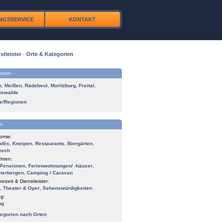
NGSSERVICE
KONTAKT
stleister
·
Orte & Kategorien
ionen
n
,
Meißen
,
Radebeul
,
Moritzburg
,
Freital
,
iswalde
te/Regionen
n
omie:
afés
,
Kneipen
,
Restaurants
,
Biergärten
,
isch
hten:
Pensionen
,
Ferienwohnungen/ -häuser
,
herbergen
,
Camping / Caravan
reizeit & Dienstleister:
,
Theater & Oper
,
Sehenswürdigkeiten
g:
ng
tegorien nach Orten