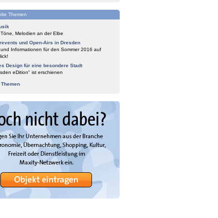
lte Themen
usik
 Töne, Melodien an der Elbe
events und Open-Airs in Dresden
 und Informationen für den Sommer 2016 auf
ick!
es Design für eine besondere Stadt
sden eDition" ist erschienen
e Themen