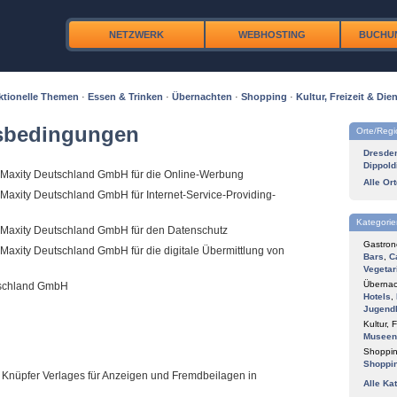
NETZWERK
WEBHOSTING
BUCHU
ktionelle Themen
·
Essen & Trinken
·
Übernachten
·
Shopping
·
Kultur, Freizeit & Dien
tsbedingungen
Orte/Reg
Dresde
Dippold
Maxity Deutschland GmbH für die Online-Werbung
Alle Or
axity Deutschland GmbH für Internet-Service-Providing-
Kategorie
 Maxity Deutschland GmbH für den Datenschutz
Gastron
Maxity Deutschland GmbH für die digitale Übermittlung von
Bars
,
C
Vegetar
Übernac
tschland GmbH
Hotels
,
Jugend
Kultur, F
Museen
Shoppin
Shoppi
Knüpfer Verlages für Anzeigen und Fremdbeilagen in
Alle Ka