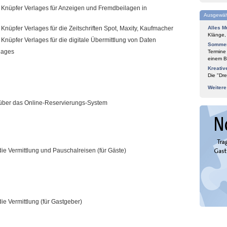
Knüpfer Verlages für Anzeigen und Fremdbeilagen in
Ausgewäh
nüpfer Verlages für die Zeitschriften Spot, Maxity, Kaufmacher
Alles M
Klänge,
nüpfer Verlages für die digitale Übermittlung von Daten
Sommer
lages
Termine
einem Bl
Kreativ
Die "Dre
Weiter
über das Online-Reservierungs-System
e Vermittlung und Pauschalreisen (für Gäste)
e Vermittlung (für Gastgeber)