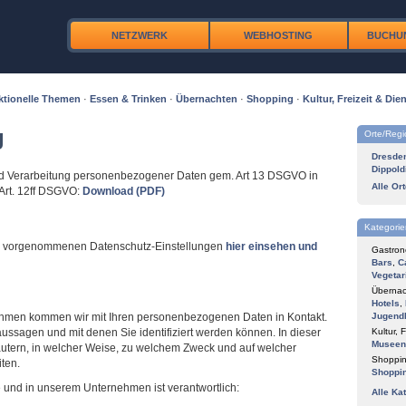
NETZWERK
WEBHOSTING
BUCHU
ktionelle Themen
·
Essen & Trinken
·
Übernachten
·
Shopping
·
Kultur, Freizeit & Dien
g
Orte/Reg
Dresde
Dippold
und Verarbeitung personenbezogener Daten gem. Art 13 DSGVO in
Alle Or
Art. 12ff DSGVO:
Download (PDF)
Kategorie
er vorgenommenen Datenschutz-Einstellungen
hier einsehen und
Gastron
Bars
,
C
Vegetar
Übernac
Hotels
,
nehmen kommen wir mit Ihren personenbezogenen Daten in Kontakt.
Jugend
aussagen und mit denen Sie identifiziert werden können. In dieser
Kultur, F
Museen
äutern, in welcher Weise, zu welchem Zweck und auf welcher
Shoppin
iten.
Shoppi
e und in unserem Unternehmen ist verantwortlich:
Alle Ka