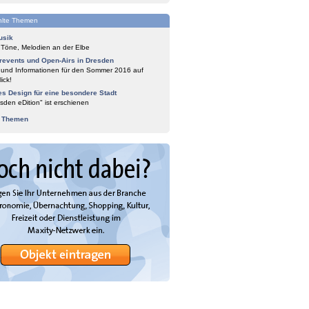
lte Themen
usik
 Töne, Melodien an der Elbe
events und Open-Airs in Dresden
 und Informationen für den Sommer 2016 auf
ick!
es Design für eine besondere Stadt
sden eDition" ist erschienen
e Themen