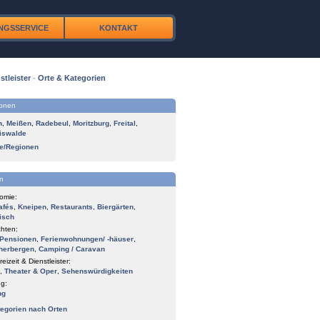
NGSSERVICE
KONTAKT
stleister
·
Orte & Kategorien
ionen
n
,
Meißen
,
Radebeul
,
Moritzburg
,
Freital
,
iswalde
te/Regionen
n
omie:
afés
,
Kneipen
,
Restaurants
,
Biergärten
,
isch
hten:
Pensionen
,
Ferienwohnungen/ -häuser
,
herbergen
,
Camping / Caravan
reizeit & Dienstleister:
,
Theater & Oper
,
Sehenswürdigkeiten
g:
ng
tegorien nach Orten