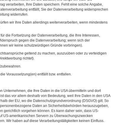
ag verarbeiten, Ihre Daten speichern. Fehlt eine solche Angabe,
Datenverarbeitung entfällt, Sie der Datenverarbeitung widersprechen
eitung widerrufen.
ürfen wir Ihre Daten allerdings weiterverarbeiten, wenn mindestens
:
r die Fortsetzung der Datenverarbeitung, die Ihre Interessen,
Widerspruch gegen die Datenverarbeitung; wenn sich der
önnen wir keine schutzwürdigen Gründe vorbringen).
Rechtsansprüche geltend zu machen, auszuüben oder zu verteidigen
irektwerbung richtet).
aufzubewahren.
die Voraussetzung(en) entfällt bzw. entfallen.
on Unternehmen, die Ihre Daten in die USA übermitteln und dort
e ist das vor allem deshalb von Bedeutung, weil Ihre Daten in den USA
erhalb der EU, wo die Datenschutzgrundverordnung (DSGVO) gilt. So
t, personenbezogene Daten an Sicherheitsbehörden herauszugeben,
en gerichtlich vorgehen können. Es kann daher sein, dass US-
 auf US-amerikanischen Servern zu Überwachungszwecken
rn. Wir haben auf diese Verarbeitungstätigkeiten keinen Einfluss.