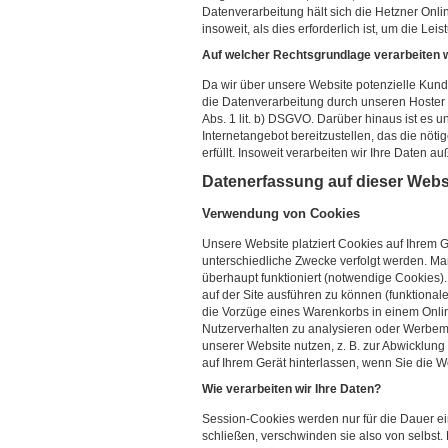
Datenverarbeitung hält sich die Hetzner Onl
insoweit, als dies erforderlich ist, um die Lei
Auf welcher Rechtsgrundlage verarbeiten w
Da wir über unsere Website potenzielle Kun
die Datenverarbeitung durch unseren Hoster 
Abs. 1 lit. b) DSGVO. Darüber hinaus ist es u
Internetangebot bereitzustellen, das die nöt
erfüllt. Insoweit verarbeiten wir Ihre Daten a
Datenerfassung auf dieser Webs
Verwendung von Cookies
Unsere Website platziert Cookies auf Ihrem G
unterschiedliche Zwecke verfolgt werden. Ma
überhaupt funktioniert (notwendige Cookies)
auf der Site ausführen zu können (funktional
die Vorzüge eines Warenkorbs in einem Onli
Nutzerverhalten zu analysieren oder Werbem
unserer Website nutzen, z. B. zur Abwicklu
auf Ihrem Gerät hinterlassen, wenn Sie die We
Wie verarbeiten wir Ihre Daten?
Session-Cookies werden nur für die Dauer ei
schließen, verschwinden sie also von selbst