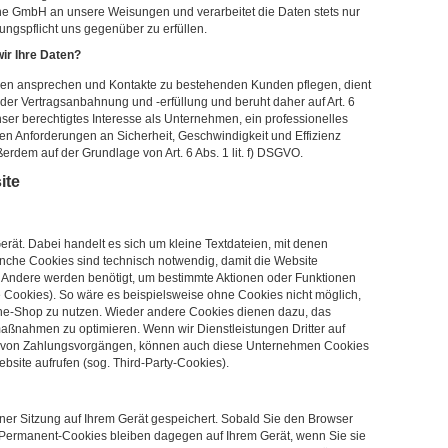
ine GmbH an unsere Weisungen und verarbeitet die Daten stets nur
stungspflicht uns gegenüber zu erfüllen.
ir Ihre Daten?
den ansprechen und Kontakte zu bestehenden Kunden pflegen, dient
der Vertragsanbahnung und -erfüllung und beruht daher auf Art. 6
nser berechtigtes Interesse als Unternehmen, ein professionelles
igen Anforderungen an Sicherheit, Geschwindigkeit und Effizienz
ußerdem auf der Grundlage von Art. 6 Abs. 1 lit. f) DSGVO.
ite
erät. Dabei handelt es sich um kleine Textdateien, mit denen
nche Cookies sind technisch notwendig, damit die Website
. Andere werden benötigt, um bestimmte Aktionen oder Funktionen
e Cookies). So wäre es beispielsweise ohne Cookies nicht möglich,
ne-Shop zu nutzen. Wieder andere Cookies dienen dazu, das
aßnahmen zu optimieren. Wenn wir Dienstleistungen Dritter auf
ng von Zahlungsvorgängen, können auch diese Unternehmen Cookies
bsite aufrufen (sog. Third-Party-Cookies).
ner Sitzung auf Ihrem Gerät gespeichert. Sobald Sie den Browser
. Permanent-Cookies bleiben dagegen auf Ihrem Gerät, wenn Sie sie