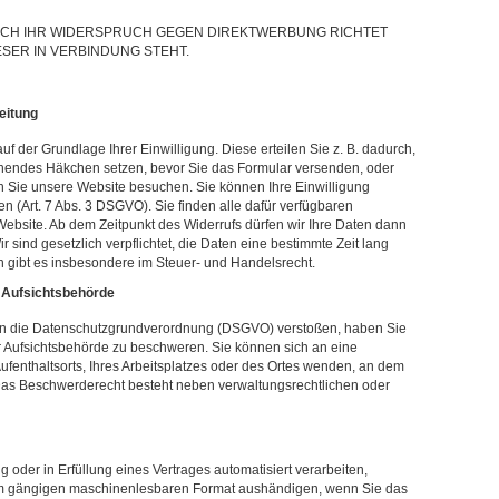
SICH IHR WIDERSPRUCH GEGEN DIREKTWERBUNG RICHTET
ESER IN VERBINDUNG STEHT.
eitung
f der Grundlage Ihrer Einwilligung. Diese erteilen Sie z. B. dadurch,
chendes Häkchen setzen, bevor Sie das Formular versenden, oder
 Sie unsere Website besuchen. Sie können Ihre Einwilligung
 (Art. 7 Abs. 3 DSGVO). Sie finden alle dafür verfügbaren
Website. Ab dem Zeitpunkt des Widerrufs dürfen wir Ihre Daten dann
 sind gesetzlich verpflichtet, die Daten eine bestimmte Zeit lang
 gibt es insbesondere im Steuer- und Handelsrecht.
 Aufsichtsbehörde
gen die Datenschutzgrundverordnung (DSGVO) verstoßen, haben Sie
r Aufsichtsbehörde zu beschweren. Sie können sich an eine
Aufenthaltsorts, Ihres Arbeitsplatzes oder des Ortes wenden, an dem
 Das Beschwerderecht besteht neben verwaltungsrechtlichen oder
g oder in Erfüllung eines Vertrages automatisiert verarbeiten,
nem gängigen maschinenlesbaren Format aushändigen, wenn Sie das