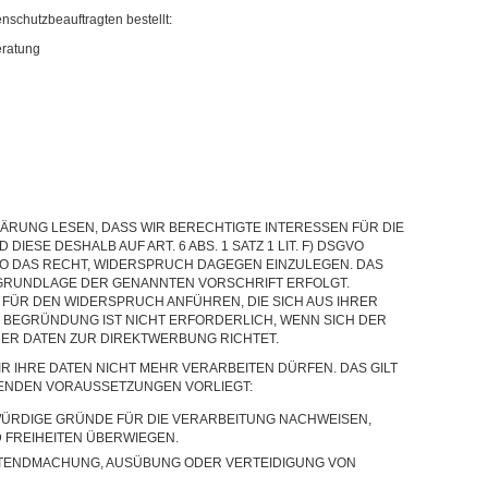
schutzbeauftragten bestellt:
eratung
ÄRUNG LESEN, DASS WIR BERECHTIGTE INTERESSEN FÜR DIE
IESE DESHALB AUF ART. 6 ABS. 1 SATZ 1 LIT. F) DSGVO
GVO DAS RECHT, WIDERSPRUCH DAGEGEN EINZULEGEN. DAS
UF GRUNDLAGE DER GENANNTEN VORSCHRIFT ERFOLGT.
 FÜR DEN WIDERSPRUCH ANFÜHREN, DIE SICH AUS IHRER
E BEGRÜNDUNG IST NICHT ERFORDERLICH, WENN SICH DER
ER DATEN ZUR DIREKTWERBUNG RICHTET.
R IHRE DATEN NICHT MEHR VERARBEITEN DÜRFEN. DAS GILT
GENDEN VORAUSSETZUNGEN VORLIEGT:
ÜRDIGE GRÜNDE FÜR DIE VERARBEITUNG NACHWEISEN,
D FREIHEITEN ÜBERWIEGEN.
LTENDMACHUNG, AUSÜBUNG ODER VERTEIDIGUNG VON