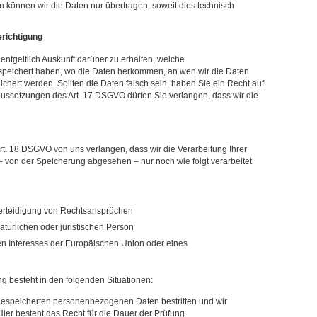
n können wir die Daten nur übertragen, soweit dies technisch
erichtigung
ntgeltlich Auskunft darüber zu erhalten, welche
peichert haben, wo die Daten herkommen, an wen wir die Daten
hert werden. Sollten die Daten falsch sein, haben Sie ein Recht auf
aussetzungen des Art. 17 DSGVO dürfen Sie verlangen, dass wir die
rt. 18 DSGVO von uns verlangen, dass wir die Verarbeitung Ihrer
 von der Speicherung abgesehen – nur noch wie folgt verarbeitet
erteidigung von Rechtsansprüchen
türlichen oder juristischen Person
en Interesses der Europäischen Union oder eines
g besteht in den folgenden Situationen:
s gespeicherten personenbezogenen Daten bestritten und wir
Hier besteht das Recht für die Dauer der Prüfung.