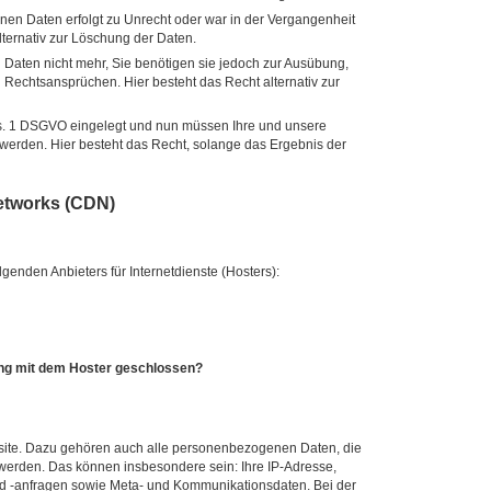
en Daten erfolgt zu Unrecht oder war in der Vergangenheit
lternativ zur Löschung der Daten.
Daten nicht mehr, Sie benötigen sie jedoch zur Ausübung,
Rechtsansprüchen. Hier besteht das Recht alternativ zur
bs. 1 DSGVO eingelegt und nun müssen Ihre und unsere
erden. Hier besteht das Recht, solange das Ergebnis der
etworks (CDN)
genden Anbieters für Internetdienste (Hosters):
ung mit dem Hoster geschlossen?
bsite. Dazu gehören auch alle personenbezogenen Daten, die
 werden. Das können insbesondere sein: Ihre IP-Adresse,
d -anfragen sowie Meta- und Kommunikationsdaten. Bei der