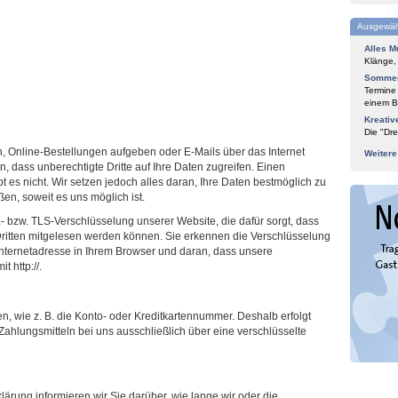
Ausgewäh
Alles M
Klänge,
Sommer
Termine
einem Bl
Kreativ
Die "Dre
 Online-Bestellungen aufgeben oder E-Mails über das Internet
Weiter
 dass unberechtigte Dritte auf Ihre Daten zugreifen. Einen
bt es nicht. Wir setzen jedoch alles daran, Ihre Daten bestmöglich zu
en, soweit es uns möglich ist.
- bzw. TLS-Verschlüsselung unserer Website, die dafür sorgt, dass
 Dritten mitgelesen werden können. Sie erkennen die Verschlüsselung
nternetadresse in Ihrem Browser und daran, dass unsere
t http://.
, wie z. B. die Konto- oder Kreditkartennummer. Deshalb erfolgt
ahlungsmitteln bei uns ausschließlich über eine verschlüsselte
ärung informieren wir Sie darüber, wie lange wir oder die