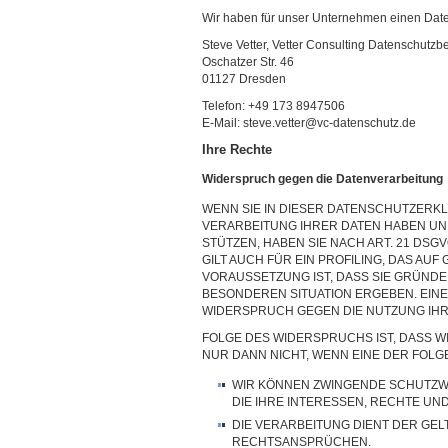
Wir haben für unser Unternehmen einen Daten
Steve Vetter, Vetter Consulting Datenschutzb
Oschatzer Str. 46
01127 Dresden
Telefon: +49 173 8947506
E-Mail: steve.vetter@vc-datenschutz.de
Ihre Rechte
Widerspruch gegen die Datenverarbeitung
WENN SIE IN DIESER DATENSCHUTZERKL
VERARBEITUNG IHRER DATEN HABEN UND D
STÜTZEN, HABEN SIE NACH ART. 21 DS
GILT AUCH FÜR EIN PROFILING, DAS A
VORAUSSETZUNG IST, DASS SIE GRÜNDE
BESONDEREN SITUATION ERGEBEN. EIN
WIDERSPRUCH GEGEN DIE NUTZUNG IHR
FOLGE DES WIDERSPRUCHS IST, DASS WI
NUR DANN NICHT, WENN EINE DER FOL
WIR KÖNNEN ZWINGENDE SCHUTZW
DIE IHRE INTERESSEN, RECHTE UN
DIE VERARBEITUNG DIENT DER GE
RECHTSANSPRÜCHEN.