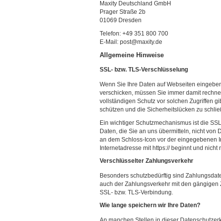
Maxity Deutschland GmbH
Prager Straße 2b
01069 Dresden
Telefon: +49 351 800 700
E-Mail: post@maxity.de
Allgemeine Hinweise
SSL- bzw. TLS-Verschlüsselung
Wenn Sie Ihre Daten auf Webseiten eingeben,
verschicken, müssen Sie immer damit rechnen,
vollständigen Schutz vor solchen Zugriffen gi
schützen und die Sicherheitslücken zu schließ
Ein wichtiger Schutzmechanismus ist die SSL
Daten, die Sie an uns übermitteln, nicht von
an dem Schloss-Icon vor der eingegebenen I
Internetadresse mit https:// beginnt und nicht mi
Verschlüsselter Zahlungsverkehr
Besonders schutzbedürftig sind Zahlungsdaten
auch der Zahlungsverkehr mit den gängigen Z
SSL- bzw. TLS-Verbindung.
Wie lange speichern wir Ihre Daten?
An manchen Stellen in dieser Datenschutzerkl