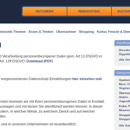
NETZWERK
WEBHOSTING
BUCHU
ktionelle Themen
·
Essen & Trinken
·
Übernachten
·
Shopping
·
Kultur, Freizeit & Dien
g
Orte/Reg
Dresde
Dippold
und Verarbeitung personenbezogener Daten gem. Art 13 DSGVO in
Alle Or
Art. 12ff DSGVO:
Download (PDF)
Kategorie
er vorgenommenen Datenschutz-Einstellungen
hier einsehen und
Gastron
Bars
,
C
Vegetar
Übernac
Hotels
,
nehmen kommen wir mit Ihren personenbezogenen Daten in Kontakt.
Jugend
aussagen und mit denen Sie identifiziert werden können. In dieser
Kultur, F
Museen
äutern, in welcher Weise, zu welchem Zweck und auf welcher
Shoppin
iten.
Shoppi
e und in unserem Unternehmen ist verantwortlich:
Alle Ka