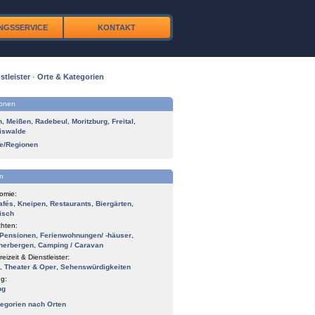
NGSSERVICE
KONTAKT
stleister
·
Orte & Kategorien
ionen
n
,
Meißen
,
Radebeul
,
Moritzburg
,
Freital
,
iswalde
te/Regionen
n
omie:
afés
,
Kneipen
,
Restaurants
,
Biergärten
,
isch
hten:
Pensionen
,
Ferienwohnungen/ -häuser
,
herbergen
,
Camping / Caravan
reizeit & Dienstleister:
,
Theater & Oper
,
Sehenswürdigkeiten
g:
ng
tegorien nach Orten