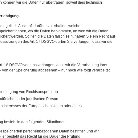
n können wir die Daten nur übertragen, soweit dies technisch
erichtigung
ntgeltlich Auskunft darüber zu erhalten, welche
peichert haben, wo die Daten herkommen, an wen wir die Daten
hert werden. Sollten die Daten falsch sein, haben Sie ein Recht auf
aussetzungen des Art. 17 DSGVO dürfen Sie verlangen, dass wir die
rt. 18 DSGVO von uns verlangen, dass wir die Verarbeitung Ihrer
 von der Speicherung abgesehen – nur noch wie folgt verarbeitet
erteidigung von Rechtsansprüchen
türlichen oder juristischen Person
en Interesses der Europäischen Union oder eines
g besteht in den folgenden Situationen:
s gespeicherten personenbezogenen Daten bestritten und wir
Hier besteht das Recht für die Dauer der Prüfung.