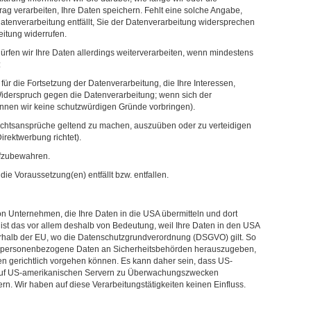
ag verarbeiten, Ihre Daten speichern. Fehlt eine solche Angabe,
Datenverarbeitung entfällt, Sie der Datenverarbeitung widersprechen
eitung widerrufen.
ürfen wir Ihre Daten allerdings weiterverarbeiten, wenn mindestens
:
r die Fortsetzung der Datenverarbeitung, die Ihre Interessen,
Widerspruch gegen die Datenverarbeitung; wenn sich der
önnen wir keine schutzwürdigen Gründe vorbringen).
Rechtsansprüche geltend zu machen, auszuüben oder zu verteidigen
irektwerbung richtet).
aufzubewahren.
die Voraussetzung(en) entfällt bzw. entfallen.
on Unternehmen, die Ihre Daten in die USA übermitteln und dort
e ist das vor allem deshalb von Bedeutung, weil Ihre Daten in den USA
erhalb der EU, wo die Datenschutzgrundverordnung (DSGVO) gilt. So
t, personenbezogene Daten an Sicherheitsbehörden herauszugeben,
en gerichtlich vorgehen können. Es kann daher sein, dass US-
 auf US-amerikanischen Servern zu Überwachungszwecken
rn. Wir haben auf diese Verarbeitungstätigkeiten keinen Einfluss.