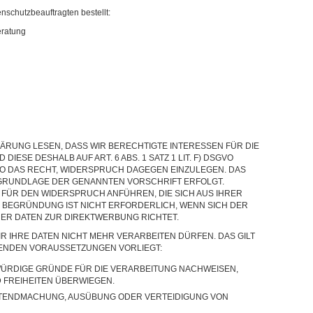
schutzbeauftragten bestellt:
eratung
ÄRUNG LESEN, DASS WIR BERECHTIGTE INTERESSEN FÜR DIE
IESE DESHALB AUF ART. 6 ABS. 1 SATZ 1 LIT. F) DSGVO
GVO DAS RECHT, WIDERSPRUCH DAGEGEN EINZULEGEN. DAS
UF GRUNDLAGE DER GENANNTEN VORSCHRIFT ERFOLGT.
 FÜR DEN WIDERSPRUCH ANFÜHREN, DIE SICH AUS IHRER
E BEGRÜNDUNG IST NICHT ERFORDERLICH, WENN SICH DER
ER DATEN ZUR DIREKTWERBUNG RICHTET.
R IHRE DATEN NICHT MEHR VERARBEITEN DÜRFEN. DAS GILT
GENDEN VORAUSSETZUNGEN VORLIEGT:
ÜRDIGE GRÜNDE FÜR DIE VERARBEITUNG NACHWEISEN,
D FREIHEITEN ÜBERWIEGEN.
LTENDMACHUNG, AUSÜBUNG ODER VERTEIDIGUNG VON