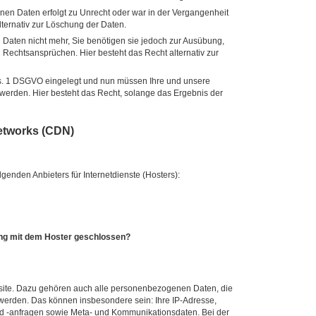
en Daten erfolgt zu Unrecht oder war in der Vergangenheit
lternativ zur Löschung der Daten.
Daten nicht mehr, Sie benötigen sie jedoch zur Ausübung,
Rechtsansprüchen. Hier besteht das Recht alternativ zur
bs. 1 DSGVO eingelegt und nun müssen Ihre und unsere
erden. Hier besteht das Recht, solange das Ergebnis der
etworks (CDN)
genden Anbieters für Internetdienste (Hosters):
ung mit dem Hoster geschlossen?
bsite. Dazu gehören auch alle personenbezogenen Daten, die
 werden. Das können insbesondere sein: Ihre IP-Adresse,
d -anfragen sowie Meta- und Kommunikationsdaten. Bei der