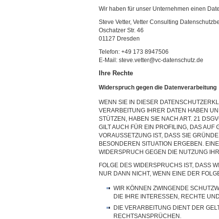
Wir haben für unser Unternehmen einen Daten
Steve Vetter, Vetter Consulting Datenschutzb
Oschatzer Str. 46
01127 Dresden
Telefon: +49 173 8947506
E-Mail: steve.vetter@vc-datenschutz.de
Ihre Rechte
Widerspruch gegen die Datenverarbeitung
WENN SIE IN DIESER DATENSCHUTZERKL
VERARBEITUNG IHRER DATEN HABEN UND D
STÜTZEN, HABEN SIE NACH ART. 21 DS
GILT AUCH FÜR EIN PROFILING, DAS A
VORAUSSETZUNG IST, DASS SIE GRÜNDE
BESONDEREN SITUATION ERGEBEN. EIN
WIDERSPRUCH GEGEN DIE NUTZUNG IHR
FOLGE DES WIDERSPRUCHS IST, DASS WI
NUR DANN NICHT, WENN EINE DER FOL
WIR KÖNNEN ZWINGENDE SCHUTZW
DIE IHRE INTERESSEN, RECHTE UN
DIE VERARBEITUNG DIENT DER GE
RECHTSANSPRÜCHEN.