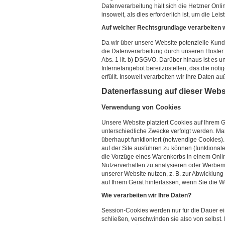
Datenverarbeitung hält sich die Hetzner Onl
insoweit, als dies erforderlich ist, um die Lei
Auf welcher Rechtsgrundlage verarbeiten w
Da wir über unsere Website potenzielle Kun
die Datenverarbeitung durch unseren Hoster 
Abs. 1 lit. b) DSGVO. Darüber hinaus ist es u
Internetangebot bereitzustellen, das die nöt
erfüllt. Insoweit verarbeiten wir Ihre Daten a
Datenerfassung auf dieser Webs
Verwendung von Cookies
Unsere Website platziert Cookies auf Ihrem G
unterschiedliche Zwecke verfolgt werden. Ma
überhaupt funktioniert (notwendige Cookies)
auf der Site ausführen zu können (funktional
die Vorzüge eines Warenkorbs in einem Onli
Nutzerverhalten zu analysieren oder Werbem
unserer Website nutzen, z. B. zur Abwicklu
auf Ihrem Gerät hinterlassen, wenn Sie die We
Wie verarbeiten wir Ihre Daten?
Session-Cookies werden nur für die Dauer ei
schließen, verschwinden sie also von selbst