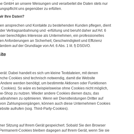
ine GmbH an unsere Weisungen und verarbeitet die Daten stets nur
stungspflicht uns gegenüber zu erfüllen.
ir Ihre Daten?
den ansprechen und Kontakte zu bestehenden Kunden pflegen, dient
der Vertragsanbahnung und -erfüllung und beruht daher auf Art. 6
nser berechtigtes Interesse als Unternehmen, ein professionelles
igen Anforderungen an Sicherheit, Geschwindigkeit und Effizienz
ußerdem auf der Grundlage von Art. 6 Abs. 1 lit. f) DSGVO.
ite
erät. Dabei handelt es sich um kleine Textdateien, mit denen
nche Cookies sind technisch notwendig, damit die Website
. Andere werden benötigt, um bestimmte Aktionen oder Funktionen
e Cookies). So wäre es beispielsweise ohne Cookies nicht möglich,
ne-Shop zu nutzen. Wieder andere Cookies dienen dazu, das
aßnahmen zu optimieren. Wenn wir Dienstleistungen Dritter auf
ng von Zahlungsvorgängen, können auch diese Unternehmen Cookies
bsite aufrufen (sog. Third-Party-Cookies).
ner Sitzung auf Ihrem Gerät gespeichert. Sobald Sie den Browser
. Permanent-Cookies bleiben dagegen auf Ihrem Gerät, wenn Sie sie