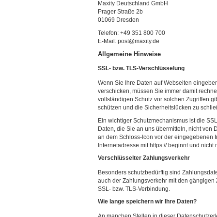
Maxity Deutschland GmbH
Prager Straße 2b
01069 Dresden
Telefon: +49 351 800 700
E-Mail: post@maxity.de
Allgemeine Hinweise
SSL- bzw. TLS-Verschlüsselung
Wenn Sie Ihre Daten auf Webseiten eingeben,
verschicken, müssen Sie immer damit rechnen,
vollständigen Schutz vor solchen Zugriffen gi
schützen und die Sicherheitslücken zu schließ
Ein wichtiger Schutzmechanismus ist die SSL
Daten, die Sie an uns übermitteln, nicht von
an dem Schloss-Icon vor der eingegebenen I
Internetadresse mit https:// beginnt und nicht mi
Verschlüsselter Zahlungsverkehr
Besonders schutzbedürftig sind Zahlungsdaten
auch der Zahlungsverkehr mit den gängigen Z
SSL- bzw. TLS-Verbindung.
Wie lange speichern wir Ihre Daten?
An manchen Stellen in dieser Datenschutzerkl