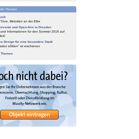
lte Themen
usik
 Töne, Melodien an der Elbe
events und Open-Airs in Dresden
 und Informationen für den Sommer 2016 auf
ick!
es Design für eine besondere Stadt
sden eDition" ist erschienen
e Themen