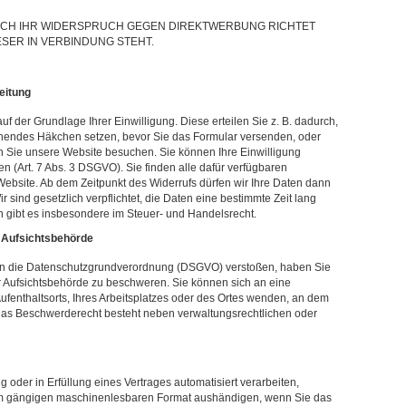
SICH IHR WIDERSPRUCH GEGEN DIREKTWERBUNG RICHTET
ESER IN VERBINDUNG STEHT.
eitung
f der Grundlage Ihrer Einwilligung. Diese erteilen Sie z. B. dadurch,
chendes Häkchen setzen, bevor Sie das Formular versenden, oder
 Sie unsere Website besuchen. Sie können Ihre Einwilligung
 (Art. 7 Abs. 3 DSGVO). Sie finden alle dafür verfügbaren
Website. Ab dem Zeitpunkt des Widerrufs dürfen wir Ihre Daten dann
 sind gesetzlich verpflichtet, die Daten eine bestimmte Zeit lang
 gibt es insbesondere im Steuer- und Handelsrecht.
 Aufsichtsbehörde
gen die Datenschutzgrundverordnung (DSGVO) verstoßen, haben Sie
r Aufsichtsbehörde zu beschweren. Sie können sich an eine
Aufenthaltsorts, Ihres Arbeitsplatzes oder des Ortes wenden, an dem
 Das Beschwerderecht besteht neben verwaltungsrechtlichen oder
g oder in Erfüllung eines Vertrages automatisiert verarbeiten,
nem gängigen maschinenlesbaren Format aushändigen, wenn Sie das