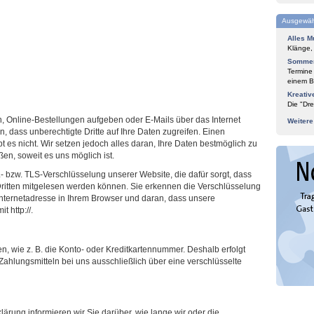
Ausgewäh
Alles M
Klänge,
Sommer
Termine
einem Bl
Kreativ
Die "Dre
 Online-Bestellungen aufgeben oder E-Mails über das Internet
Weiter
 dass unberechtigte Dritte auf Ihre Daten zugreifen. Einen
bt es nicht. Wir setzen jedoch alles daran, Ihre Daten bestmöglich zu
en, soweit es uns möglich ist.
- bzw. TLS-Verschlüsselung unserer Website, die dafür sorgt, dass
 Dritten mitgelesen werden können. Sie erkennen die Verschlüsselung
nternetadresse in Ihrem Browser und daran, dass unsere
t http://.
, wie z. B. die Konto- oder Kreditkartennummer. Deshalb erfolgt
ahlungsmitteln bei uns ausschließlich über eine verschlüsselte
ärung informieren wir Sie darüber, wie lange wir oder die