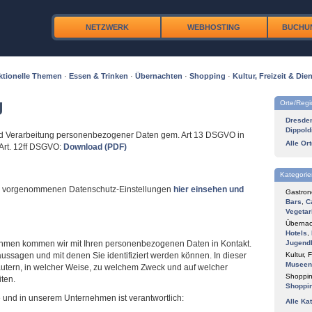
NETZWERK
WEBHOSTING
BUCHU
ktionelle Themen
·
Essen & Trinken
·
Übernachten
·
Shopping
·
Kultur, Freizeit & Dien
g
Orte/Reg
Dresde
Dippold
und Verarbeitung personenbezogener Daten gem. Art 13 DSGVO in
Alle Or
Art. 12ff DSGVO:
Download (PDF)
Kategorie
er vorgenommenen Datenschutz-Einstellungen
hier einsehen und
Gastron
Bars
,
C
Vegetar
Übernac
Hotels
,
nehmen kommen wir mit Ihren personenbezogenen Daten in Kontakt.
Jugend
aussagen und mit denen Sie identifiziert werden können. In dieser
Kultur, F
Museen
äutern, in welcher Weise, zu welchem Zweck und auf welcher
Shoppin
iten.
Shoppi
e und in unserem Unternehmen ist verantwortlich:
Alle Ka