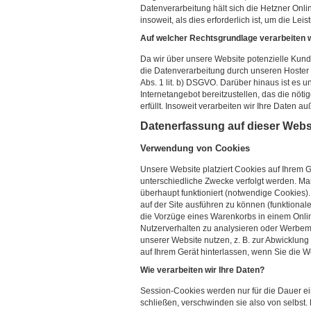
Datenverarbeitung hält sich die Hetzner Onl
insoweit, als dies erforderlich ist, um die Lei
Auf welcher Rechtsgrundlage verarbeiten w
Da wir über unsere Website potenzielle Kun
die Datenverarbeitung durch unseren Hoster 
Abs. 1 lit. b) DSGVO. Darüber hinaus ist es u
Internetangebot bereitzustellen, das die nöt
erfüllt. Insoweit verarbeiten wir Ihre Daten a
Datenerfassung auf dieser Webs
Verwendung von Cookies
Unsere Website platziert Cookies auf Ihrem G
unterschiedliche Zwecke verfolgt werden. Ma
überhaupt funktioniert (notwendige Cookies)
auf der Site ausführen zu können (funktional
die Vorzüge eines Warenkorbs in einem Onli
Nutzerverhalten zu analysieren oder Werbem
unserer Website nutzen, z. B. zur Abwicklu
auf Ihrem Gerät hinterlassen, wenn Sie die We
Wie verarbeiten wir Ihre Daten?
Session-Cookies werden nur für die Dauer ei
schließen, verschwinden sie also von selbst