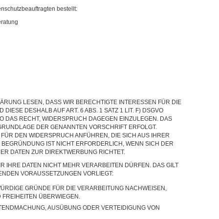
schutzbeauftragten bestellt:
eratung
ÄRUNG LESEN, DASS WIR BERECHTIGTE INTERESSEN FÜR DIE
IESE DESHALB AUF ART. 6 ABS. 1 SATZ 1 LIT. F) DSGVO
GVO DAS RECHT, WIDERSPRUCH DAGEGEN EINZULEGEN. DAS
UF GRUNDLAGE DER GENANNTEN VORSCHRIFT ERFOLGT.
 FÜR DEN WIDERSPRUCH ANFÜHREN, DIE SICH AUS IHRER
E BEGRÜNDUNG IST NICHT ERFORDERLICH, WENN SICH DER
ER DATEN ZUR DIREKTWERBUNG RICHTET.
R IHRE DATEN NICHT MEHR VERARBEITEN DÜRFEN. DAS GILT
GENDEN VORAUSSETZUNGEN VORLIEGT:
ÜRDIGE GRÜNDE FÜR DIE VERARBEITUNG NACHWEISEN,
D FREIHEITEN ÜBERWIEGEN.
LTENDMACHUNG, AUSÜBUNG ODER VERTEIDIGUNG VON