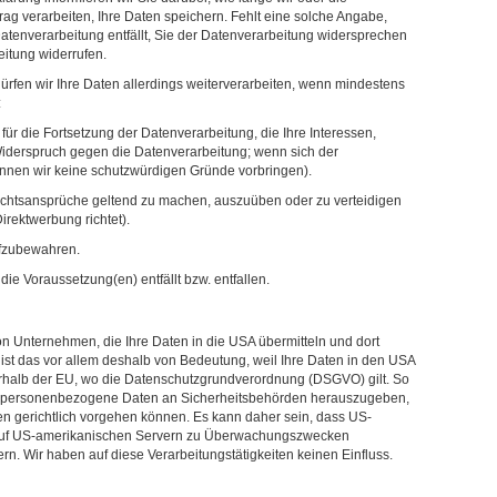
ag verarbeiten, Ihre Daten speichern. Fehlt eine solche Angabe,
Datenverarbeitung entfällt, Sie der Datenverarbeitung widersprechen
eitung widerrufen.
ürfen wir Ihre Daten allerdings weiterverarbeiten, wenn mindestens
:
r die Fortsetzung der Datenverarbeitung, die Ihre Interessen,
Widerspruch gegen die Datenverarbeitung; wenn sich der
önnen wir keine schutzwürdigen Gründe vorbringen).
Rechtsansprüche geltend zu machen, auszuüben oder zu verteidigen
irektwerbung richtet).
aufzubewahren.
die Voraussetzung(en) entfällt bzw. entfallen.
on Unternehmen, die Ihre Daten in die USA übermitteln und dort
e ist das vor allem deshalb von Bedeutung, weil Ihre Daten in den USA
erhalb der EU, wo die Datenschutzgrundverordnung (DSGVO) gilt. So
t, personenbezogene Daten an Sicherheitsbehörden herauszugeben,
en gerichtlich vorgehen können. Es kann daher sein, dass US-
 auf US-amerikanischen Servern zu Überwachungszwecken
rn. Wir haben auf diese Verarbeitungstätigkeiten keinen Einfluss.