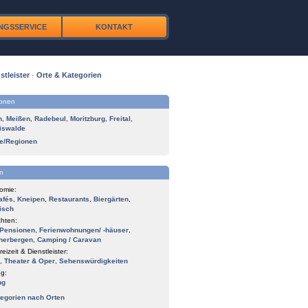
NGSSERVICE
KONTAKT
stleister
·
Orte & Kategorien
ionen
n
,
Meißen
,
Radebeul
,
Moritzburg
,
Freital
,
iswalde
te/Regionen
n
omie:
afés
,
Kneipen
,
Restaurants
,
Biergärten
,
isch
hten:
Pensionen
,
Ferienwohnungen/ -häuser
,
herbergen
,
Camping / Caravan
reizeit & Dienstleister:
,
Theater & Oper
,
Sehenswürdigkeiten
g:
ng
tegorien nach Orten