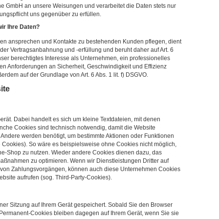
ine GmbH an unsere Weisungen und verarbeitet die Daten stets nur
stungspflicht uns gegenüber zu erfüllen.
ir Ihre Daten?
den ansprechen und Kontakte zu bestehenden Kunden pflegen, dient
der Vertragsanbahnung und -erfüllung und beruht daher auf Art. 6
nser berechtigtes Interesse als Unternehmen, ein professionelles
igen Anforderungen an Sicherheit, Geschwindigkeit und Effizienz
ußerdem auf der Grundlage von Art. 6 Abs. 1 lit. f) DSGVO.
ite
erät. Dabei handelt es sich um kleine Textdateien, mit denen
nche Cookies sind technisch notwendig, damit die Website
. Andere werden benötigt, um bestimmte Aktionen oder Funktionen
e Cookies). So wäre es beispielsweise ohne Cookies nicht möglich,
ne-Shop zu nutzen. Wieder andere Cookies dienen dazu, das
aßnahmen zu optimieren. Wenn wir Dienstleistungen Dritter auf
ng von Zahlungsvorgängen, können auch diese Unternehmen Cookies
bsite aufrufen (sog. Third-Party-Cookies).
ner Sitzung auf Ihrem Gerät gespeichert. Sobald Sie den Browser
. Permanent-Cookies bleiben dagegen auf Ihrem Gerät, wenn Sie sie