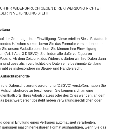
SICH IHR WIDERSPRUCH GEGEN DIREKTWERBUNG RICHTET
ESER IN VERBINDUNG STEHT.
eitung
f der Grundlage Ihrer Einwilligung. Diese erteilen Sie z. B. dadurch,
chendes Häkchen setzen, bevor Sie das Formular versenden, oder
 Sie unsere Website besuchen. Sie können Ihre Einwilligung
 (Art. 7 Abs. 3 DSGVO). Sie finden alle dafür verfügbaren
Website. Ab dem Zeitpunkt des Widerrufs dürfen wir Ihre Daten dann
 sind gesetzlich verpflichtet, die Daten eine bestimmte Zeit lang
 gibt es insbesondere im Steuer- und Handelsrecht.
 Aufsichtsbehörde
gen die Datenschutzgrundverordnung (DSGVO) verstoßen, haben Sie
r Aufsichtsbehörde zu beschweren. Sie können sich an eine
Aufenthaltsorts, Ihres Arbeitsplatzes oder des Ortes wenden, an dem
 Das Beschwerderecht besteht neben verwaltungsrechtlichen oder
g oder in Erfüllung eines Vertrages automatisiert verarbeiten,
nem gängigen maschinenlesbaren Format aushändigen, wenn Sie das