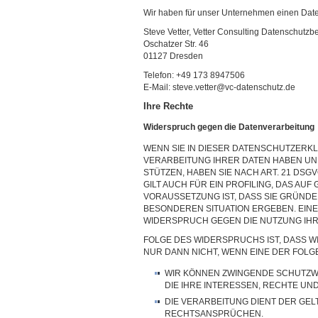
Wir haben für unser Unternehmen einen Daten
Steve Vetter, Vetter Consulting Datenschutzb
Oschatzer Str. 46
01127 Dresden
Telefon: +49 173 8947506
E-Mail: steve.vetter@vc-datenschutz.de
Ihre Rechte
Widerspruch gegen die Datenverarbeitung
WENN SIE IN DIESER DATENSCHUTZERKL
VERARBEITUNG IHRER DATEN HABEN UND D
STÜTZEN, HABEN SIE NACH ART. 21 DS
GILT AUCH FÜR EIN PROFILING, DAS A
VORAUSSETZUNG IST, DASS SIE GRÜNDE
BESONDEREN SITUATION ERGEBEN. EIN
WIDERSPRUCH GEGEN DIE NUTZUNG IHR
FOLGE DES WIDERSPRUCHS IST, DASS WI
NUR DANN NICHT, WENN EINE DER FOL
WIR KÖNNEN ZWINGENDE SCHUTZW
DIE IHRE INTERESSEN, RECHTE UN
DIE VERARBEITUNG DIENT DER GE
RECHTSANSPRÜCHEN.