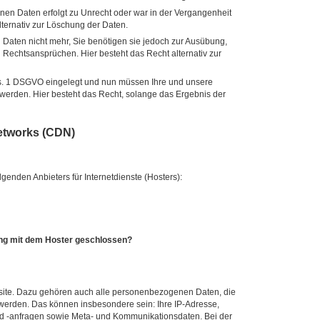
en Daten erfolgt zu Unrecht oder war in der Vergangenheit
lternativ zur Löschung der Daten.
Daten nicht mehr, Sie benötigen sie jedoch zur Ausübung,
Rechtsansprüchen. Hier besteht das Recht alternativ zur
bs. 1 DSGVO eingelegt und nun müssen Ihre und unsere
erden. Hier besteht das Recht, solange das Ergebnis der
etworks (CDN)
genden Anbieters für Internetdienste (Hosters):
ung mit dem Hoster geschlossen?
bsite. Dazu gehören auch alle personenbezogenen Daten, die
 werden. Das können insbesondere sein: Ihre IP-Adresse,
d -anfragen sowie Meta- und Kommunikationsdaten. Bei der