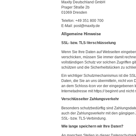
Maxity Deutschland GmbH
Prager Straße 2b
01069 Dresden
Telefon: +49 351 800 700
E-Mail: post@maxity.de
Allgemeine Hinweise
SSL- bzw. TLS-Verschlüsselung
Wenn Sie Ihre Daten auf Webseiten eingeben,
verschicken, müssen Sie immer damit rechnen,
vollständigen Schutz vor solchen Zugriffen gi
schützen und die Sicherheitslücken zu schließ
Ein wichtiger Schutzmechanismus ist die SSL
Daten, die Sie an uns übermitteln, nicht von
an dem Schloss-Icon vor der eingegebenen I
Internetadresse mit https:// beginnt und nicht mi
Verschlüsselter Zahlungsverkehr
Besonders schutzbedürftig sind Zahlungsdaten
auch der Zahlungsverkehr mit den gängigen Z
SSL- bzw. TLS-Verbindung.
Wie lange speichern wir Ihre Daten?
An manchen Stellen in dieser Datenschutzerkl