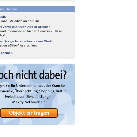
lte Themen
usik
 Töne, Melodien an der Elbe
events und Open-Airs in Dresden
 und Informationen für den Sommer 2016 auf
ick!
es Design für eine besondere Stadt
sden eDition" ist erschienen
e Themen