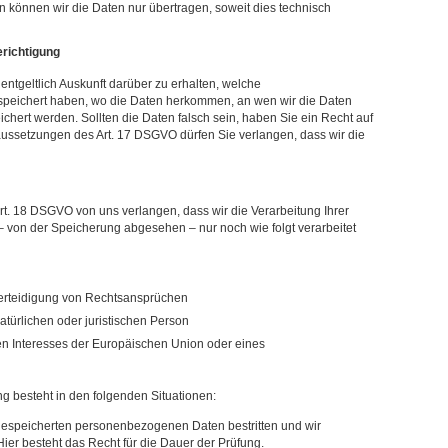
n können wir die Daten nur übertragen, soweit dies technisch
erichtigung
ntgeltlich Auskunft darüber zu erhalten, welche
peichert haben, wo die Daten herkommen, an wen wir die Daten
hert werden. Sollten die Daten falsch sein, haben Sie ein Recht auf
aussetzungen des Art. 17 DSGVO dürfen Sie verlangen, dass wir die
rt. 18 DSGVO von uns verlangen, dass wir die Verarbeitung Ihrer
 von der Speicherung abgesehen – nur noch wie folgt verarbeitet
erteidigung von Rechtsansprüchen
türlichen oder juristischen Person
en Interesses der Europäischen Union oder eines
g besteht in den folgenden Situationen:
s gespeicherten personenbezogenen Daten bestritten und wir
Hier besteht das Recht für die Dauer der Prüfung.