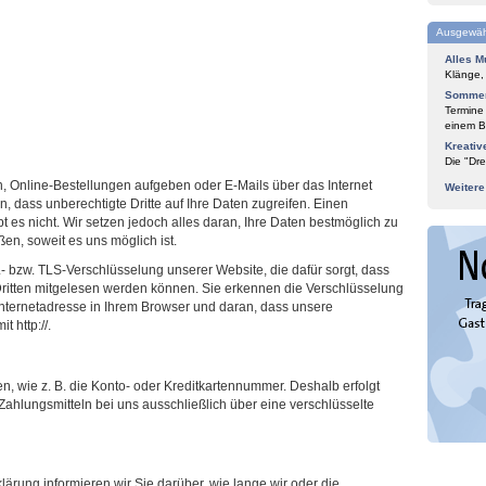
Ausgewäh
Alles M
Klänge,
Sommer
Termine
einem Bl
Kreativ
Die "Dre
 Online-Bestellungen aufgeben oder E-Mails über das Internet
Weiter
 dass unberechtigte Dritte auf Ihre Daten zugreifen. Einen
bt es nicht. Wir setzen jedoch alles daran, Ihre Daten bestmöglich zu
en, soweit es uns möglich ist.
- bzw. TLS-Verschlüsselung unserer Website, die dafür sorgt, dass
 Dritten mitgelesen werden können. Sie erkennen die Verschlüsselung
nternetadresse in Ihrem Browser und daran, dass unsere
t http://.
, wie z. B. die Konto- oder Kreditkartennummer. Deshalb erfolgt
ahlungsmitteln bei uns ausschließlich über eine verschlüsselte
ärung informieren wir Sie darüber, wie lange wir oder die