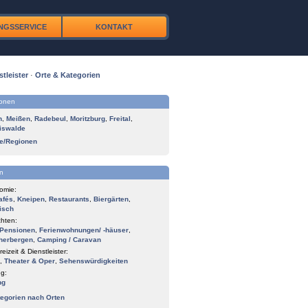
NGSSERVICE
KONTAKT
stleister
·
Orte & Kategorien
ionen
n
,
Meißen
,
Radebeul
,
Moritzburg
,
Freital
,
iswalde
te/Regionen
n
omie:
afés
,
Kneipen
,
Restaurants
,
Biergärten
,
isch
hten:
Pensionen
,
Ferienwohnungen/ -häuser
,
herbergen
,
Camping / Caravan
reizeit & Dienstleister:
,
Theater & Oper
,
Sehenswürdigkeiten
g:
ng
tegorien nach Orten