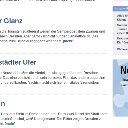
sollte man bei einem Besuch der Elbmetropole gesehen haben.
Ausgewäh
Alles M
r Glanz
Klänge,
Sommer
Termine
 die Touristen zuallererst wegen der Semperoper, dem Zwinger und
einem Bl
nach Dresden. Aber barock ist nicht nur der Canalettoblick. Das
Kreativ
ertel zum Beispiel liegt ganz woanders. [
mehr
]
Die "Dre
Weiter
tädter Ufer
 Neustadt heißen die Viertel, die sich gegenüber der Dresdner
n. Das eine besticht durch sein barockes Flair, das andere begeistert
ründerzeitbauten. Nachts macht sich hier ein vitales Szeneleben
ün
 Herz aus Stein ist Dresden berühmt. Dass zwei Drittel der Stadt aber
ndschaften sind, weiß kaum jemand. Die Bilder zeigen Dresden von
e. [
mehr
]