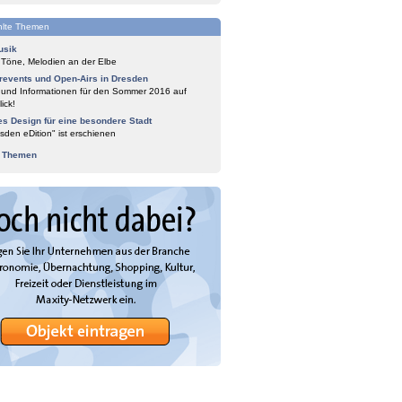
lte Themen
usik
 Töne, Melodien an der Elbe
events und Open-Airs in Dresden
 und Informationen für den Sommer 2016 auf
ick!
es Design für eine besondere Stadt
sden eDition" ist erschienen
e Themen