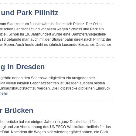
und Park Pillnitz
om Stadtzentrum flussabwärts befindet sich Pillnitz. Der Ort ist
erischen Landschaft und vor allem wegen Schloss und Park ein
sziel. Schon im 19. Jahrhundert wurde eine Dampferanlegestelle
1913 gelangte man auch mit der Straßenbahn direkt nach Pillnitz; die
ten Boom. Auch heute zieht es jährlich tausende Besucher, Dresdner
g in Dresden
 gehört neben den Sehenswürdigkeiten ein ausgedehnter
Mit vielen lokalen Geschäftszentren ist Dresden auf dem besten
inkaufshauptstadt" zu werden. Die Fotostrecke gibt einen Eindruck
mehr
]
r Brücken
henbrücke hat vor einigen Jahren in ganz Deutschland für
orgt und zur Aberkennung des UNESCO-Weltkulturerbetitels für das
eführt. Nachdem die Wogen sich wieder geglättet haben, ein Blick