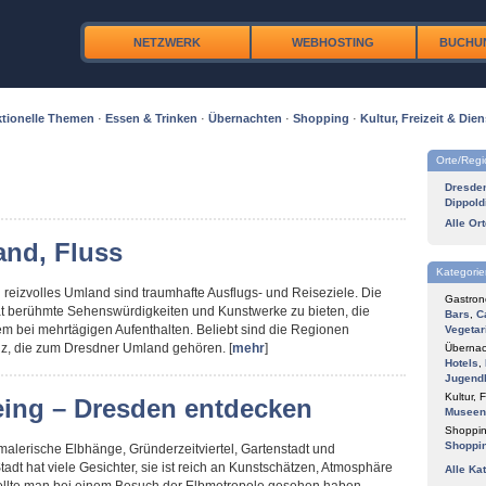
NETZWERK
WEBHOSTING
BUCHU
tionelle Themen
·
Essen & Trinken
·
Übernachten
·
Shopping
·
Kultur, Freizeit & Dien
Orte/Reg
Dresde
Dippold
Alle Or
and, Fluss
Kategorie
reizvolles Umland sind traumhafte Ausflugs- und Reiseziele. Die
Gastron
at berühmte Sehenswürdigkeiten und Kunstwerke zu bieten, die
Bars
,
C
m bei mehrtägigen Aufenthalten. Beliebt sind die Regionen
Vegetar
z, die zum Dresdner Umland gehören. [
mehr
]
Übernac
Hotels
,
Jugend
Kultur, F
eing – Dresden entdecken
Museen
Shoppin
Shoppi
 malerische Elbhänge, Gründerzeitviertel, Gartenstadt und
tadt hat viele Gesichter, sie ist reich an Kunstschätzen, Atmosphäre
Alle Ka