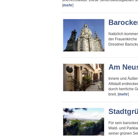
und Architektur. Diese Sehenswürdigkeiten 
[
mehr
]
Barocke
Natürlich kommen
der Frauenkirche 
Dresdner Barockvi
Am Neus
Innere und Äußere
Altstadt erstrecke
durch herrliche G
breit. [
mehr
]
Stadtgr
Für sein barockes
Wald- und Parkla
seiner grünen Seit