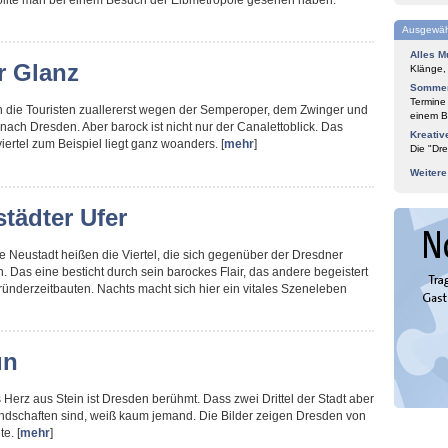
sollte man bei einem Besuch der Elbmetropole gesehen haben.
Ausgewäh
Alles M
r Glanz
Klänge,
Sommer
Termine
 die Touristen zuallererst wegen der Semperoper, dem Zwinger und
einem Bl
nach Dresden. Aber barock ist nicht nur der Canalettoblick. Das
Kreativ
ertel zum Beispiel liegt ganz woanders. [
mehr
]
Die "Dre
Weiter
tädter Ufer
 Neustadt heißen die Viertel, die sich gegenüber der Dresdner
n. Das eine besticht durch sein barockes Flair, das andere begeistert
ründerzeitbauten. Nachts macht sich hier ein vitales Szeneleben
ün
 Herz aus Stein ist Dresden berühmt. Dass zwei Drittel der Stadt aber
ndschaften sind, weiß kaum jemand. Die Bilder zeigen Dresden von
e. [
mehr
]