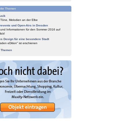
lte Themen
usik
 Töne, Melodien an der Elbe
events und Open-Airs in Dresden
 und Informationen für den Sommer 2016 auf
ick!
es Design für eine besondere Stadt
sden eDition" ist erschienen
e Themen