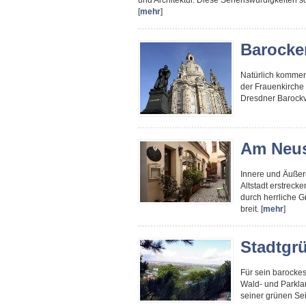
und Architektur. Diese Sehenswürdigkeiten 
[
mehr
]
Barocke
Natürlich kommen
der Frauenkirche 
Dresdner Barockvi
Am Neus
Innere und Äußere
Altstadt erstrecke
durch herrliche G
breit. [
mehr
]
Stadtgr
Für sein barockes
Wald- und Parkla
seiner grünen Seit