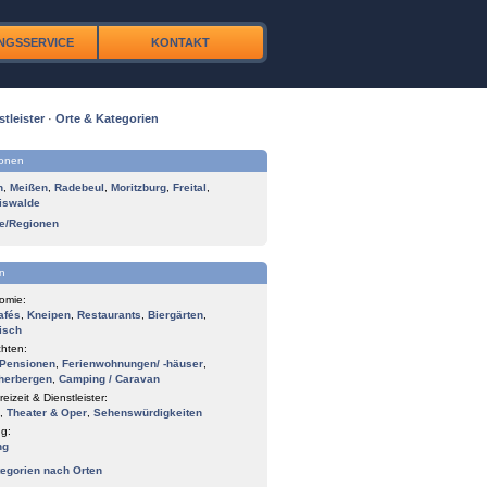
NGSSERVICE
KONTAKT
stleister
·
Orte & Kategorien
ionen
n
,
Meißen
,
Radebeul
,
Moritzburg
,
Freital
,
iswalde
te/Regionen
n
omie:
afés
,
Kneipen
,
Restaurants
,
Biergärten
,
isch
hten:
Pensionen
,
Ferienwohnungen/ -häuser
,
herbergen
,
Camping / Caravan
reizeit & Dienstleister:
,
Theater & Oper
,
Sehenswürdigkeiten
g:
ng
tegorien nach Orten