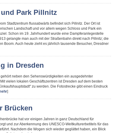
und Park Pillnitz
om Stadtzentrum flussabwärts befindet sich Pillnitz. Der Ort ist
erischen Landschaft und vor allem wegen Schloss und Park ein
sziel. Schon im 19. Jahrhundert wurde eine Dampferanlegestelle
1913 gelangte man auch mit der Straßenbahn direkt nach Pillnitz; die
ten Boom. Auch heute zieht es jährlich tausende Besucher, Dresdner
g in Dresden
 gehört neben den Sehenswürdigkeiten ein ausgedehnter
Mit vielen lokalen Geschäftszentren ist Dresden auf dem besten
inkaufshauptstadt" zu werden. Die Fotostrecke gibt einen Eindruck
mehr
]
r Brücken
henbrücke hat vor einigen Jahren in ganz Deutschland für
orgt und zur Aberkennung des UNESCO-Weltkulturerbetitels für das
eführt. Nachdem die Wogen sich wieder geglättet haben, ein Blick