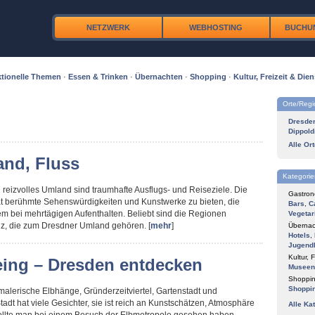
NETZWERK
WEBHOSTING
BUCHU
tionelle Themen
·
Essen & Trinken
·
Übernachten
·
Shopping
·
Kultur, Freizeit & Dien
Orte/Reg
Dresde
Dippold
Alle Or
and, Fluss
Kategorie
reizvolles Umland sind traumhafte Ausflugs- und Reiseziele. Die
Gastron
at berühmte Sehenswürdigkeiten und Kunstwerke zu bieten, die
Bars
,
C
m bei mehrtägigen Aufenthalten. Beliebt sind die Regionen
Vegetar
z, die zum Dresdner Umland gehören. [
mehr
]
Übernac
Hotels
,
Jugend
Kultur, F
eing – Dresden entdecken
Museen
Shoppin
Shoppi
 malerische Elbhänge, Gründerzeitviertel, Gartenstadt und
tadt hat viele Gesichter, sie ist reich an Kunstschätzen, Atmosphäre
Alle Ka