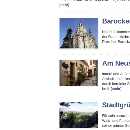
und Architektur. Diese Sehenswürdigkeiten 
[
mehr
]
Barocke
Natürlich kommen
der Frauenkirche 
Dresdner Barockvi
Am Neus
Innere und Äußere
Altstadt erstrecke
durch herrliche G
breit. [
mehr
]
Stadtgr
Für sein barockes
Wald- und Parkla
seiner grünen Seit