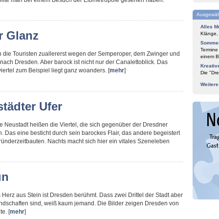
sollte man bei einem Besuch der Elbmetropole gesehen haben.
Ausgewäh
Alles M
r Glanz
Klänge,
Sommer
Termine
 die Touristen zuallererst wegen der Semperoper, dem Zwinger und
einem Bl
nach Dresden. Aber barock ist nicht nur der Canalettoblick. Das
Kreativ
ertel zum Beispiel liegt ganz woanders. [
mehr
]
Die "Dre
Weiter
tädter Ufer
 Neustadt heißen die Viertel, die sich gegenüber der Dresdner
n. Das eine besticht durch sein barockes Flair, das andere begeistert
ründerzeitbauten. Nachts macht sich hier ein vitales Szeneleben
ün
 Herz aus Stein ist Dresden berühmt. Dass zwei Drittel der Stadt aber
ndschaften sind, weiß kaum jemand. Die Bilder zeigen Dresden von
e. [
mehr
]