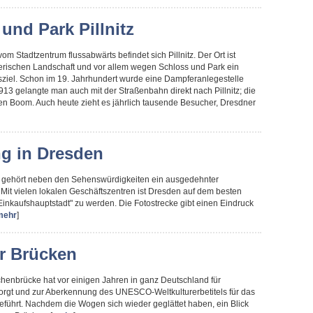
und Park Pillnitz
om Stadtzentrum flussabwärts befindet sich Pillnitz. Der Ort ist
erischen Landschaft und vor allem wegen Schloss und Park ein
sziel. Schon im 19. Jahrhundert wurde eine Dampferanlegestelle
1913 gelangte man auch mit der Straßenbahn direkt nach Pillnitz; die
ten Boom. Auch heute zieht es jährlich tausende Besucher, Dresdner
g in Dresden
 gehört neben den Sehenswürdigkeiten ein ausgedehnter
Mit vielen lokalen Geschäftszentren ist Dresden auf dem besten
inkaufshauptstadt" zu werden. Die Fotostrecke gibt einen Eindruck
mehr
]
r Brücken
henbrücke hat vor einigen Jahren in ganz Deutschland für
orgt und zur Aberkennung des UNESCO-Weltkulturerbetitels für das
eführt. Nachdem die Wogen sich wieder geglättet haben, ein Blick