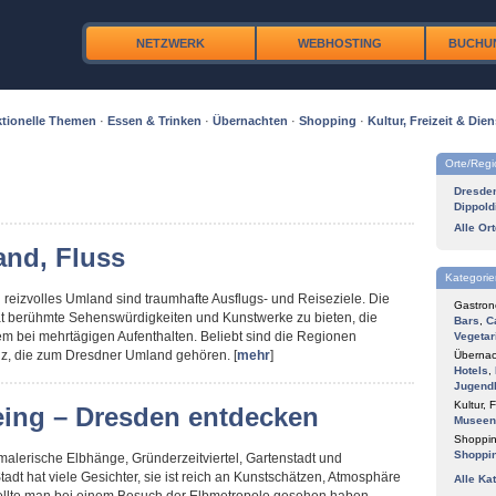
NETZWERK
WEBHOSTING
BUCHU
tionelle Themen
·
Essen & Trinken
·
Übernachten
·
Shopping
·
Kultur, Freizeit & Dien
Orte/Reg
Dresde
Dippold
Alle Or
and, Fluss
Kategorie
reizvolles Umland sind traumhafte Ausflugs- und Reiseziele. Die
Gastron
at berühmte Sehenswürdigkeiten und Kunstwerke zu bieten, die
Bars
,
C
m bei mehrtägigen Aufenthalten. Beliebt sind die Regionen
Vegetar
z, die zum Dresdner Umland gehören. [
mehr
]
Übernac
Hotels
,
Jugend
Kultur, F
eing – Dresden entdecken
Museen
Shoppin
Shoppi
 malerische Elbhänge, Gründerzeitviertel, Gartenstadt und
tadt hat viele Gesichter, sie ist reich an Kunstschätzen, Atmosphäre
Alle Ka