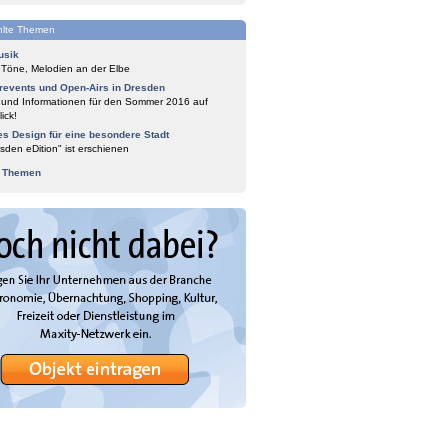
lte Themen
usik
 Töne, Melodien an der Elbe
events und Open-Airs in Dresden
 und Informationen für den Sommer 2016 auf
ick!
es Design für eine besondere Stadt
sden eDition" ist erschienen
e Themen