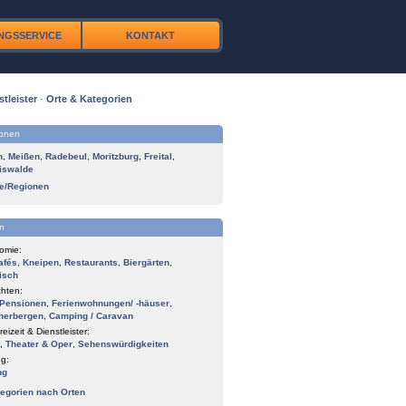
NGSSERVICE
KONTAKT
stleister
·
Orte & Kategorien
ionen
n
,
Meißen
,
Radebeul
,
Moritzburg
,
Freital
,
iswalde
te/Regionen
n
omie:
afés
,
Kneipen
,
Restaurants
,
Biergärten
,
isch
hten:
Pensionen
,
Ferienwohnungen/ -häuser
,
herbergen
,
Camping / Caravan
reizeit & Dienstleister:
,
Theater & Oper
,
Sehenswürdigkeiten
g:
ng
tegorien nach Orten