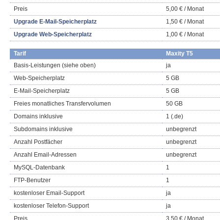
Preis
5,00 € / Monat
Upgrade E-Mail-Speicherplatz
1,50 € / Monat
Upgrade Web-Speicherplatz
1,00 € / Monat
Tarif
Maxity T5
Basis-Leistungen (siehe oben)
ja
Web-Speicherplatz
5 GB
E-Mail-Speicherplatz
5 GB
Freies monatliches Transfervolumen
50 GB
Domains inklusive
1 (.de)
Subdomains inklusive
unbegrenzt
Anzahl Postfächer
unbegrenzt
Anzahl Email-Adressen
unbegrenzt
MySQL-Datenbank
1
FTP-Benutzer
1
kostenloser Email-Support
ja
kostenloser Telefon-Support
ja
Preis
3,50 € / Monat