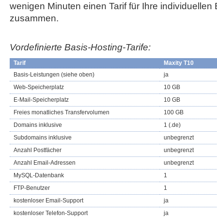
wenigen Minuten einen Tarif für Ihre individuellen
zusammen.
Vordefinierte Basis-Hosting-Tarife:
Tarif
Maxity T10
Basis-Leistungen (siehe oben)
ja
Web-Speicherplatz
10 GB
E-Mail-Speicherplatz
10 GB
Freies monatliches Transfervolumen
100 GB
Domains inklusive
1 (.de)
Subdomains inklusive
unbegrenzt
Anzahl Postfächer
unbegrenzt
Anzahl Email-Adressen
unbegrenzt
MySQL-Datenbank
1
FTP-Benutzer
1
kostenloser Email-Support
ja
kostenloser Telefon-Support
ja