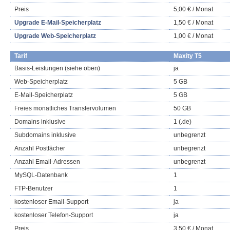
Preis
5,00 € / Monat
Upgrade E-Mail-Speicherplatz
1,50 € / Monat
Upgrade Web-Speicherplatz
1,00 € / Monat
Tarif
Maxity T5
Basis-Leistungen (siehe oben)
ja
Web-Speicherplatz
5 GB
E-Mail-Speicherplatz
5 GB
Freies monatliches Transfervolumen
50 GB
Domains inklusive
1 (.de)
Subdomains inklusive
unbegrenzt
Anzahl Postfächer
unbegrenzt
Anzahl Email-Adressen
unbegrenzt
MySQL-Datenbank
1
FTP-Benutzer
1
kostenloser Email-Support
ja
kostenloser Telefon-Support
ja
Preis
3,50 € / Monat