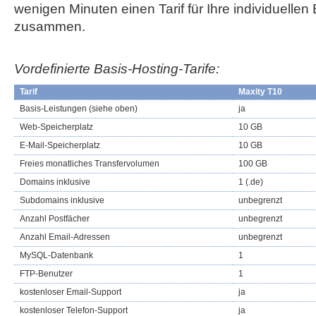
wenigen Minuten einen Tarif für Ihre individuellen
zusammen.
Vordefinierte Basis-Hosting-Tarife:
Tarif
Maxity T10
Basis-Leistungen (siehe oben)
ja
Web-Speicherplatz
10 GB
E-Mail-Speicherplatz
10 GB
Freies monatliches Transfervolumen
100 GB
Domains inklusive
1 (.de)
Subdomains inklusive
unbegrenzt
Anzahl Postfächer
unbegrenzt
Anzahl Email-Adressen
unbegrenzt
MySQL-Datenbank
1
FTP-Benutzer
1
kostenloser Email-Support
ja
kostenloser Telefon-Support
ja