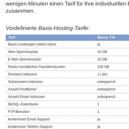
wenigen Minuten einen Tarif für Ihre individuellen
zusammen.
Vordefinierte Basis-Hosting-Tarife:
Tarif
Maxity T10
Basis-Leistungen (siehe oben)
ja
Web-Speicherplatz
10 GB
E-Mail-Speicherplatz
10 GB
Freies monatliches Transfervolumen
100 GB
Domains inklusive
1 (.de)
Subdomains inklusive
unbegrenzt
Anzahl Postfächer
unbegrenzt
Anzahl Email-Adressen
unbegrenzt
MySQL-Datenbank
1
FTP-Benutzer
1
kostenloser Email-Support
ja
kostenloser Telefon-Support
ja