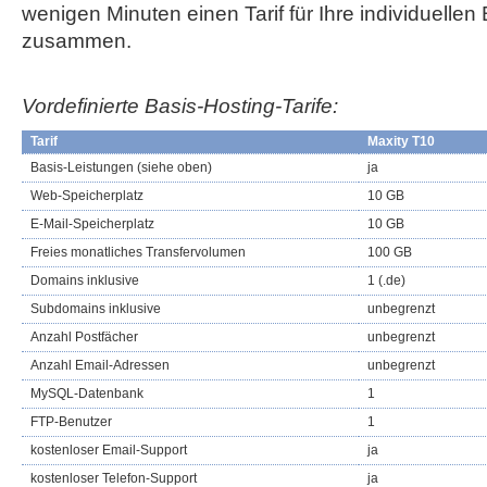
wenigen Minuten einen Tarif für Ihre individuellen
zusammen.
Vordefinierte Basis-Hosting-Tarife:
Tarif
Maxity T10
Basis-Leistungen (siehe oben)
ja
Web-Speicherplatz
10 GB
E-Mail-Speicherplatz
10 GB
Freies monatliches Transfervolumen
100 GB
Domains inklusive
1 (.de)
Subdomains inklusive
unbegrenzt
Anzahl Postfächer
unbegrenzt
Anzahl Email-Adressen
unbegrenzt
MySQL-Datenbank
1
FTP-Benutzer
1
kostenloser Email-Support
ja
kostenloser Telefon-Support
ja