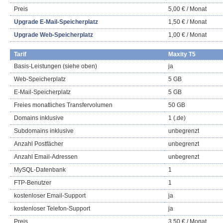
Preis
5,00 € / Monat
Upgrade E-Mail-Speicherplatz
1,50 € / Monat
Upgrade Web-Speicherplatz
1,00 € / Monat
Tarif
Maxity T5
Basis-Leistungen (siehe oben)
ja
Web-Speicherplatz
5 GB
E-Mail-Speicherplatz
5 GB
Freies monatliches Transfervolumen
50 GB
Domains inklusive
1 (.de)
Subdomains inklusive
unbegrenzt
Anzahl Postfächer
unbegrenzt
Anzahl Email-Adressen
unbegrenzt
MySQL-Datenbank
1
FTP-Benutzer
1
kostenloser Email-Support
ja
kostenloser Telefon-Support
ja
Preis
3,50 € / Monat