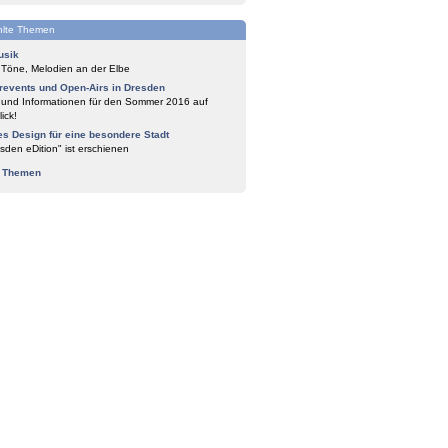
lte Themen
usik
 Töne, Melodien an der Elbe
events und Open-Airs in Dresden
 und Informationen für den Sommer 2016 auf
ick!
es Design für eine besondere Stadt
sden eDition" ist erschienen
e Themen