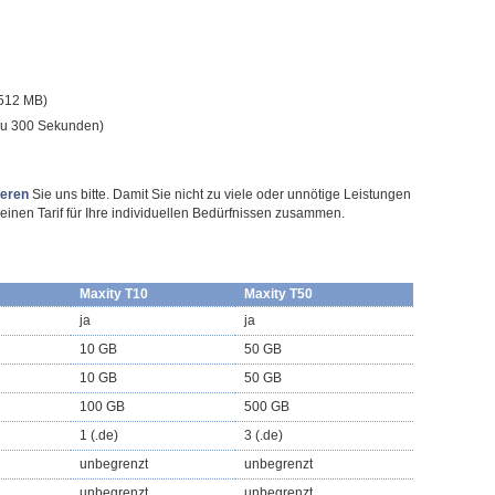
 512 MB)
 zu 300 Sekunden)
ieren
Sie uns bitte. Damit Sie nicht zu viele oder unnötige Leistungen
 einen Tarif für Ihre individuellen Bedürfnissen zusammen.
Maxity T10
Maxity T50
ja
ja
10 GB
50 GB
10 GB
50 GB
100 GB
500 GB
1 (.de)
3 (.de)
unbegrenzt
unbegrenzt
unbegrenzt
unbegrenzt