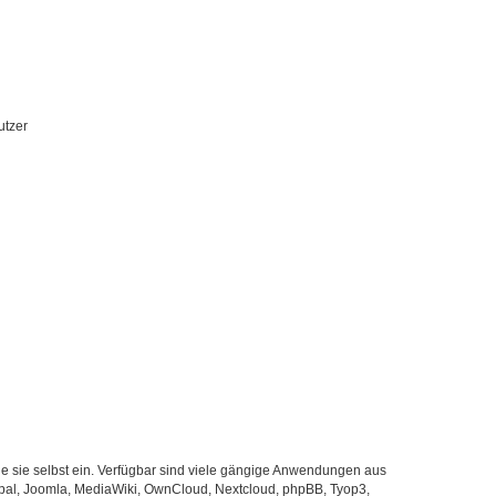
utzer
Sie sie selbst ein. Verfügbar sind viele gängige Anwendungen aus
pal, Joomla, MediaWiki, OwnCloud, Nextcloud, phpBB, Tyop3,