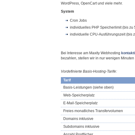
WordPress, OpenCart und viele mehr.
System
Cron Jobs
individuelles PHP Speicherlimit (bis zu
individuelle CPU-Ausführungszeit (bis
Bei Interesse am Maxity Webhosting
kontakt
bezahlen, stellen wir in nur wenigen Minuten
Vordefinierte Basis-Hosting-Tarife:
Tarif
Basis-Leistungen (siehe oben)
Web-Speicherplatz
E-Mail-Speicherplatz
Freies monatliches Transfervolumen
Domains inklusive
Subdomains inklusive
Anzahl Postfächer