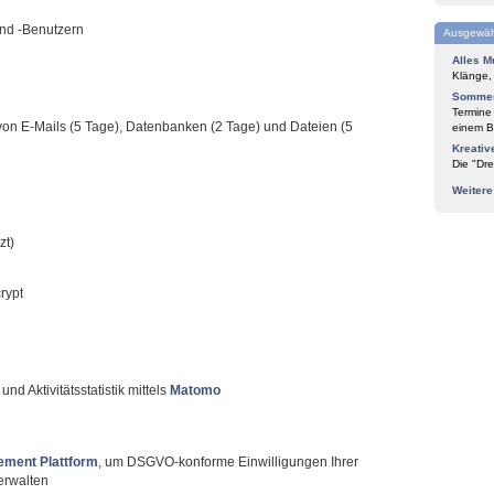
nd -Benutzern
Ausgewäh
Alles M
Klänge,
Sommer
Termine
von E-Mails (5 Tage), Datenbanken (2 Tage) und Dateien (5
einem Bl
Kreativ
Die "Dre
Weiter
zt)
rypt
nd Aktivitätsstatistik mittels
Matomo
ement Plattform
, um DSGVO-konforme Einwilligungen Ihrer
erwalten