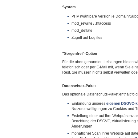
System
PHP (wählbare Version je Domain/Sub
mod_rewrite / .htaccess
mod_deflate
Zugriff auf Logfiles
"Sorgenfrei"-Option
Für die oben genannten Leistungen bieten wir 
telefonisch oder per E-Mail mit, wenn Sie e
Rest. Sie müssen nichts selbst verwalten oder
Datenschutz-Paket
Das optionale Datenschutz-Paket enthält fol
Einbindung unseres
eigenen DSGVO-k
Nutzereinwilligungen zu Cookies und Tr
Erstellung einer auf Ihre Webpräsenz 
Beachtung der DSGVO, Aktualisierung de
Änderungen
monatlicher Scan Ihrer Website auf date