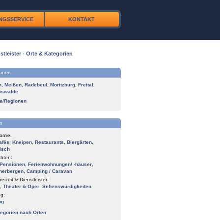
NGSSERVICE
KONTAKT
stleister
·
Orte & Kategorien
ionen
n
,
Meißen
,
Radebeul
,
Moritzburg
,
Freital
,
iswalde
te/Regionen
n
omie:
afés
,
Kneipen
,
Restaurants
,
Biergärten
,
isch
hten:
Pensionen
,
Ferienwohnungen/ -häuser
,
herbergen
,
Camping / Caravan
reizeit & Dienstleister:
,
Theater & Oper
,
Sehenswürdigkeiten
g:
ng
tegorien nach Orten