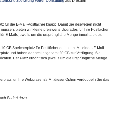
atenschutzberatung Vetter Consulting
aus Dresden
tz für die E-Mail-Postfächer knapp. Damit Sie deswegen nicht
 müssen, bieten wir kleine preiswerte Upgrades für Ihre Postfächer
für E-Mails jeweils um die ursprüngliche Menge innerhalb des
 10 GB Speicherplatz für Postfächer enthalten. Mit einem E-Mail-
rplatz und haben danach insgesamt 20 GB zur Verfügung. Sie
chten. Der Platz erhöht sich jeweils um die ursprüngliche Menge.
erplatz für Ihre Webpräsenz? Mit dieser Option verdoppeln Sie das
ach Bedarf dazu: