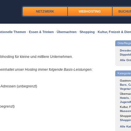
NETZWERK
WEBHOSTING
BUCHU
ktionelle Themen
·
Essen & Trinken
·
Übernachten
·
Shopping
·
Kultur, Freizeit & Dien
Orte/Reg
Dresde
Dippold
bhosting für kleine und mittlere Unternehmen.
Alle Or
einhaltet unser Hosting immer folgende Basis-Leistungen:
Kategorie
Gastron
Bars
,
C
-Adressen (unbegrenzt)
Vegetar
Übernac
Hotels
,
Jugend
begrenzt)
Kultur, F
Museen
Shoppin
Shoppi
Alle Ka