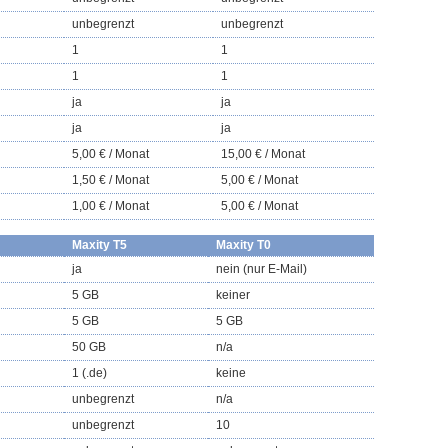
unbegrenzt
unbegrenzt
1
1
1
1
ja
ja
ja
ja
5,00 € / Monat
15,00 € / Monat
1,50 € / Monat
5,00 € / Monat
1,00 € / Monat
5,00 € / Monat
Maxity T5
Maxity T0
ja
nein (nur E-Mail)
5 GB
keiner
5 GB
5 GB
50 GB
n/a
1 (.de)
keine
unbegrenzt
n/a
unbegrenzt
10