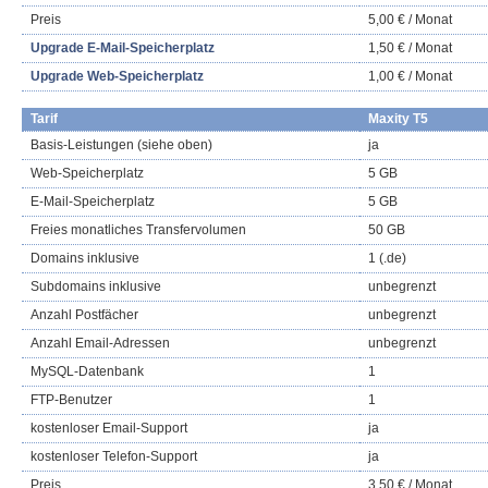
Preis
5,00 € / Monat
Upgrade E-Mail-Speicherplatz
1,50 € / Monat
Upgrade Web-Speicherplatz
1,00 € / Monat
Tarif
Maxity T5
Basis-Leistungen (siehe oben)
ja
Web-Speicherplatz
5 GB
E-Mail-Speicherplatz
5 GB
Freies monatliches Transfervolumen
50 GB
Domains inklusive
1 (.de)
Subdomains inklusive
unbegrenzt
Anzahl Postfächer
unbegrenzt
Anzahl Email-Adressen
unbegrenzt
MySQL-Datenbank
1
FTP-Benutzer
1
kostenloser Email-Support
ja
kostenloser Telefon-Support
ja
Preis
3,50 € / Monat