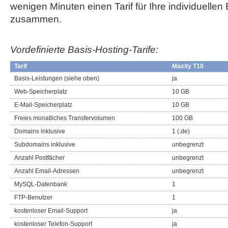
wenigen Minuten einen Tarif für Ihre individuellen
zusammen.
Vordefinierte Basis-Hosting-Tarife:
Tarif
Maxity T10
Basis-Leistungen (siehe oben)
ja
Web-Speicherplatz
10 GB
E-Mail-Speicherplatz
10 GB
Freies monatliches Transfervolumen
100 GB
Domains inklusive
1 (.de)
Subdomains inklusive
unbegrenzt
Anzahl Postfächer
unbegrenzt
Anzahl Email-Adressen
unbegrenzt
MySQL-Datenbank
1
FTP-Benutzer
1
kostenloser Email-Support
ja
kostenloser Telefon-Support
ja