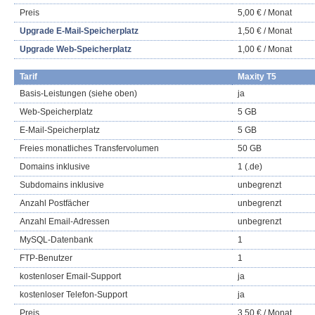
Preis
5,00 € / Monat
Upgrade E-Mail-Speicherplatz
1,50 € / Monat
Upgrade Web-Speicherplatz
1,00 € / Monat
Tarif
Maxity T5
Basis-Leistungen (siehe oben)
ja
Web-Speicherplatz
5 GB
E-Mail-Speicherplatz
5 GB
Freies monatliches Transfervolumen
50 GB
Domains inklusive
1 (.de)
Subdomains inklusive
unbegrenzt
Anzahl Postfächer
unbegrenzt
Anzahl Email-Adressen
unbegrenzt
MySQL-Datenbank
1
FTP-Benutzer
1
kostenloser Email-Support
ja
kostenloser Telefon-Support
ja
Preis
3,50 € / Monat