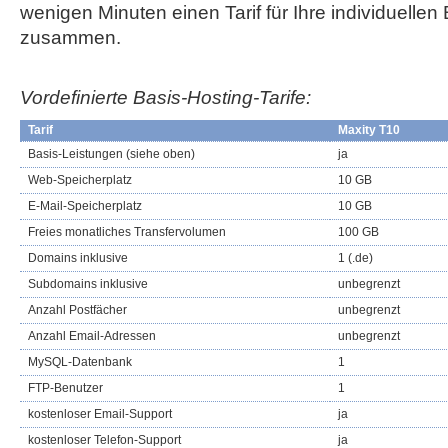
wenigen Minuten einen Tarif für Ihre individuellen
zusammen.
Vordefinierte Basis-Hosting-Tarife:
Tarif
Maxity T10
Basis-Leistungen (siehe oben)
ja
Web-Speicherplatz
10 GB
E-Mail-Speicherplatz
10 GB
Freies monatliches Transfervolumen
100 GB
Domains inklusive
1 (.de)
Subdomains inklusive
unbegrenzt
Anzahl Postfächer
unbegrenzt
Anzahl Email-Adressen
unbegrenzt
MySQL-Datenbank
1
FTP-Benutzer
1
kostenloser Email-Support
ja
kostenloser Telefon-Support
ja