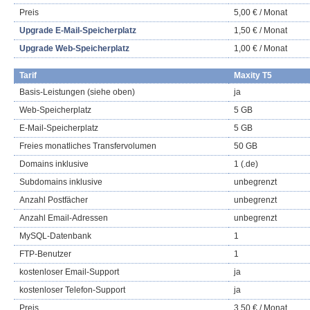
Preis
5,00 € / Monat
Upgrade E-Mail-Speicherplatz
1,50 € / Monat
Upgrade Web-Speicherplatz
1,00 € / Monat
Tarif
Maxity T5
Basis-Leistungen (siehe oben)
ja
Web-Speicherplatz
5 GB
E-Mail-Speicherplatz
5 GB
Freies monatliches Transfervolumen
50 GB
Domains inklusive
1 (.de)
Subdomains inklusive
unbegrenzt
Anzahl Postfächer
unbegrenzt
Anzahl Email-Adressen
unbegrenzt
MySQL-Datenbank
1
FTP-Benutzer
1
kostenloser Email-Support
ja
kostenloser Telefon-Support
ja
Preis
3,50 € / Monat