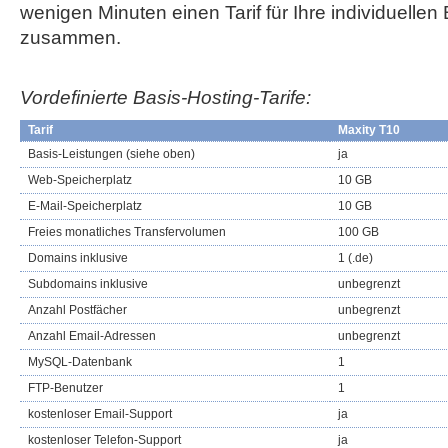
wenigen Minuten einen Tarif für Ihre individuellen
zusammen.
Vordefinierte Basis-Hosting-Tarife:
Tarif
Maxity T10
Basis-Leistungen (siehe oben)
ja
Web-Speicherplatz
10 GB
E-Mail-Speicherplatz
10 GB
Freies monatliches Transfervolumen
100 GB
Domains inklusive
1 (.de)
Subdomains inklusive
unbegrenzt
Anzahl Postfächer
unbegrenzt
Anzahl Email-Adressen
unbegrenzt
MySQL-Datenbank
1
FTP-Benutzer
1
kostenloser Email-Support
ja
kostenloser Telefon-Support
ja