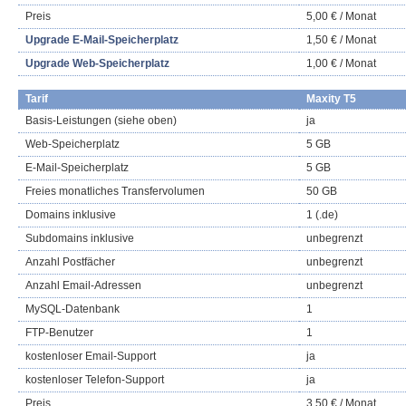
Preis
5,00 € / Monat
Upgrade E-Mail-Speicherplatz
1,50 € / Monat
Upgrade Web-Speicherplatz
1,00 € / Monat
Tarif
Maxity T5
Basis-Leistungen (siehe oben)
ja
Web-Speicherplatz
5 GB
E-Mail-Speicherplatz
5 GB
Freies monatliches Transfervolumen
50 GB
Domains inklusive
1 (.de)
Subdomains inklusive
unbegrenzt
Anzahl Postfächer
unbegrenzt
Anzahl Email-Adressen
unbegrenzt
MySQL-Datenbank
1
FTP-Benutzer
1
kostenloser Email-Support
ja
kostenloser Telefon-Support
ja
Preis
3,50 € / Monat