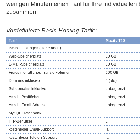
wenigen Minuten einen Tarif für Ihre individuellen
zusammen.
Vordefinierte Basis-Hosting-Tarife:
Tarif
Maxity T10
Basis-Leistungen (siehe oben)
ja
Web-Speicherplatz
10 GB
E-Mail-Speicherplatz
10 GB
Freies monatliches Transfervolumen
100 GB
Domains inklusive
1 (.de)
Subdomains inklusive
unbegrenzt
Anzahl Postfächer
unbegrenzt
Anzahl Email-Adressen
unbegrenzt
MySQL-Datenbank
1
FTP-Benutzer
1
kostenloser Email-Support
ja
kostenloser Telefon-Support
ja