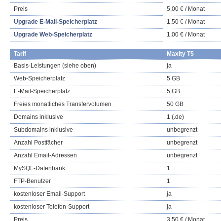
Preis
5,00 € / Monat
Upgrade E-Mail-Speicherplatz
1,50 € / Monat
Upgrade Web-Speicherplatz
1,00 € / Monat
Tarif
Maxity T5
Basis-Leistungen (siehe oben)
ja
Web-Speicherplatz
5 GB
E-Mail-Speicherplatz
5 GB
Freies monatliches Transfervolumen
50 GB
Domains inklusive
1 (.de)
Subdomains inklusive
unbegrenzt
Anzahl Postfächer
unbegrenzt
Anzahl Email-Adressen
unbegrenzt
MySQL-Datenbank
1
FTP-Benutzer
1
kostenloser Email-Support
ja
kostenloser Telefon-Support
ja
Preis
3,50 € / Monat