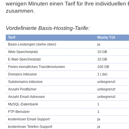
wenigen Minuten einen Tarif für Ihre individuellen
zusammen.
Vordefinierte Basis-Hosting-Tarife:
Tarif
Maxity T10
Basis-Leistungen (siehe oben)
ja
Web-Speicherplatz
10 GB
E-Mail-Speicherplatz
10 GB
Freies monatliches Transfervolumen
100 GB
Domains inklusive
1 (.de)
Subdomains inklusive
unbegrenzt
Anzahl Postfächer
unbegrenzt
Anzahl Email-Adressen
unbegrenzt
MySQL-Datenbank
1
FTP-Benutzer
1
kostenloser Email-Support
ja
kostenloser Telefon-Support
ja