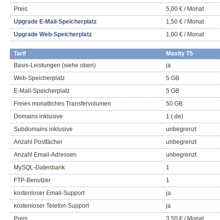
Preis
5,00 € / Monat
Upgrade E-Mail-Speicherplatz
1,50 € / Monat
Upgrade Web-Speicherplatz
1,00 € / Monat
Tarif
Maxity T5
Basis-Leistungen (siehe oben)
ja
Web-Speicherplatz
5 GB
E-Mail-Speicherplatz
5 GB
Freies monatliches Transfervolumen
50 GB
Domains inklusive
1 (.de)
Subdomains inklusive
unbegrenzt
Anzahl Postfächer
unbegrenzt
Anzahl Email-Adressen
unbegrenzt
MySQL-Datenbank
1
FTP-Benutzer
1
kostenloser Email-Support
ja
kostenloser Telefon-Support
ja
Preis
3,50 € / Monat