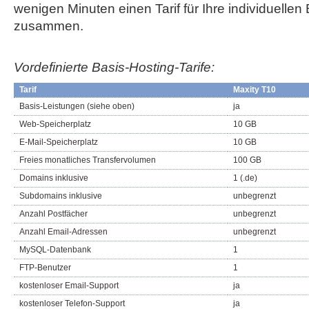
wenigen Minuten einen Tarif für Ihre individuellen
zusammen.
Vordefinierte Basis-Hosting-Tarife:
Tarif
Maxity T10
Basis-Leistungen (siehe oben)
ja
Web-Speicherplatz
10 GB
E-Mail-Speicherplatz
10 GB
Freies monatliches Transfervolumen
100 GB
Domains inklusive
1 (.de)
Subdomains inklusive
unbegrenzt
Anzahl Postfächer
unbegrenzt
Anzahl Email-Adressen
unbegrenzt
MySQL-Datenbank
1
FTP-Benutzer
1
kostenloser Email-Support
ja
kostenloser Telefon-Support
ja