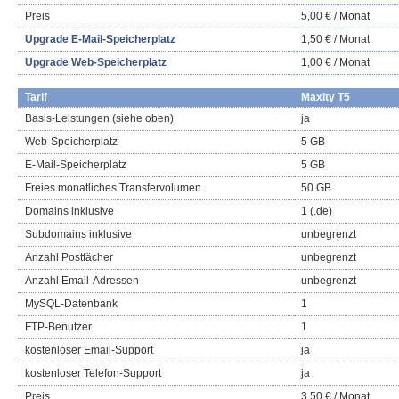
Preis
5,00 € / Monat
Upgrade E-Mail-Speicherplatz
1,50 € / Monat
Upgrade Web-Speicherplatz
1,00 € / Monat
Tarif
Maxity T5
Basis-Leistungen (siehe oben)
ja
Web-Speicherplatz
5 GB
E-Mail-Speicherplatz
5 GB
Freies monatliches Transfervolumen
50 GB
Domains inklusive
1 (.de)
Subdomains inklusive
unbegrenzt
Anzahl Postfächer
unbegrenzt
Anzahl Email-Adressen
unbegrenzt
MySQL-Datenbank
1
FTP-Benutzer
1
kostenloser Email-Support
ja
kostenloser Telefon-Support
ja
Preis
3,50 € / Monat