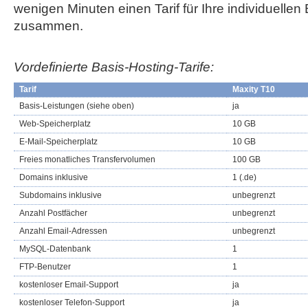
wenigen Minuten einen Tarif für Ihre individuellen
zusammen.
Vordefinierte Basis-Hosting-Tarife:
Tarif
Maxity T10
Basis-Leistungen (siehe oben)
ja
Web-Speicherplatz
10 GB
E-Mail-Speicherplatz
10 GB
Freies monatliches Transfervolumen
100 GB
Domains inklusive
1 (.de)
Subdomains inklusive
unbegrenzt
Anzahl Postfächer
unbegrenzt
Anzahl Email-Adressen
unbegrenzt
MySQL-Datenbank
1
FTP-Benutzer
1
kostenloser Email-Support
ja
kostenloser Telefon-Support
ja