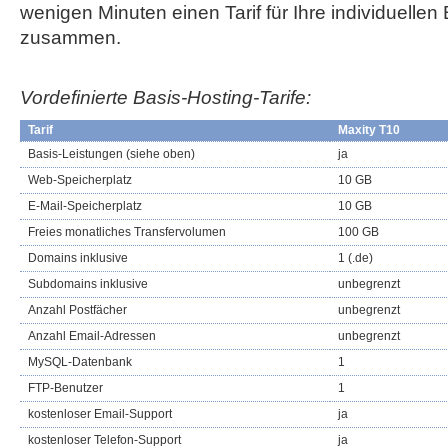
wenigen Minuten einen Tarif für Ihre individuellen
zusammen.
Vordefinierte Basis-Hosting-Tarife:
Tarif
Maxity T10
Basis-Leistungen (siehe oben)
ja
Web-Speicherplatz
10 GB
E-Mail-Speicherplatz
10 GB
Freies monatliches Transfervolumen
100 GB
Domains inklusive
1 (.de)
Subdomains inklusive
unbegrenzt
Anzahl Postfächer
unbegrenzt
Anzahl Email-Adressen
unbegrenzt
MySQL-Datenbank
1
FTP-Benutzer
1
kostenloser Email-Support
ja
kostenloser Telefon-Support
ja