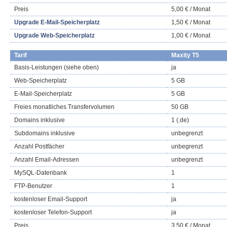
Preis
5,00 € / Monat
Upgrade E-Mail-Speicherplatz
1,50 € / Monat
Upgrade Web-Speicherplatz
1,00 € / Monat
Tarif
Maxity T5
Basis-Leistungen (siehe oben)
ja
Web-Speicherplatz
5 GB
E-Mail-Speicherplatz
5 GB
Freies monatliches Transfervolumen
50 GB
Domains inklusive
1 (.de)
Subdomains inklusive
unbegrenzt
Anzahl Postfächer
unbegrenzt
Anzahl Email-Adressen
unbegrenzt
MySQL-Datenbank
1
FTP-Benutzer
1
kostenloser Email-Support
ja
kostenloser Telefon-Support
ja
Preis
3,50 € / Monat