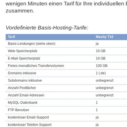
wenigen Minuten einen Tarif für Ihre individuellen
zusammen.
Vordefinierte Basis-Hosting-Tarife:
Tarif
Maxity T10
Basis-Leistungen (siehe oben)
ja
Web-Speicherplatz
10 GB
E-Mail-Speicherplatz
10 GB
Freies monatliches Transfervolumen
100 GB
Domains inklusive
1 (.de)
Subdomains inklusive
unbegrenzt
Anzahl Postfächer
unbegrenzt
Anzahl Email-Adressen
unbegrenzt
MySQL-Datenbank
1
FTP-Benutzer
1
kostenloser Email-Support
ja
kostenloser Telefon-Support
ja