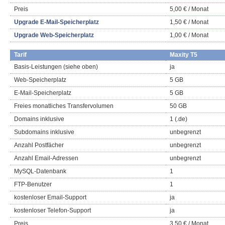
Preis
5,00 € / Monat
Upgrade E-Mail-Speicherplatz
1,50 € / Monat
Upgrade Web-Speicherplatz
1,00 € / Monat
Tarif
Maxity T5
Basis-Leistungen (siehe oben)
ja
Web-Speicherplatz
5 GB
E-Mail-Speicherplatz
5 GB
Freies monatliches Transfervolumen
50 GB
Domains inklusive
1 (.de)
Subdomains inklusive
unbegrenzt
Anzahl Postfächer
unbegrenzt
Anzahl Email-Adressen
unbegrenzt
MySQL-Datenbank
1
FTP-Benutzer
1
kostenloser Email-Support
ja
kostenloser Telefon-Support
ja
Preis
3,50 € / Monat