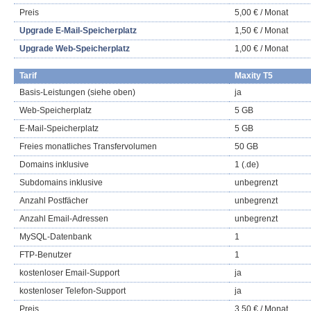
Preis
5,00 € / Monat
Upgrade E-Mail-Speicherplatz
1,50 € / Monat
Upgrade Web-Speicherplatz
1,00 € / Monat
Tarif
Maxity T5
Basis-Leistungen (siehe oben)
ja
Web-Speicherplatz
5 GB
E-Mail-Speicherplatz
5 GB
Freies monatliches Transfervolumen
50 GB
Domains inklusive
1 (.de)
Subdomains inklusive
unbegrenzt
Anzahl Postfächer
unbegrenzt
Anzahl Email-Adressen
unbegrenzt
MySQL-Datenbank
1
FTP-Benutzer
1
kostenloser Email-Support
ja
kostenloser Telefon-Support
ja
Preis
3,50 € / Monat