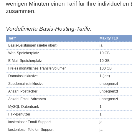
wenigen Minuten einen Tarif für Ihre individuellen
zusammen.
Vordefinierte Basis-Hosting-Tarife:
Tarif
Maxity T10
Basis-Leistungen (siehe oben)
ja
Web-Speicherplatz
10 GB
E-Mail-Speicherplatz
10 GB
Freies monatliches Transfervolumen
100 GB
Domains inklusive
1 (.de)
Subdomains inklusive
unbegrenzt
Anzahl Postfächer
unbegrenzt
Anzahl Email-Adressen
unbegrenzt
MySQL-Datenbank
1
FTP-Benutzer
1
kostenloser Email-Support
ja
kostenloser Telefon-Support
ja