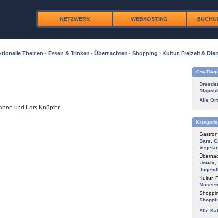
NETZWERK
WEBHOSTING
BUCHU
ktionelle Themen
·
Essen & Trinken
·
Übernachten
·
Shopping
·
Kultur, Freizeit & Dien
Orte/Reg
Dresde
Dippold
Alle Or
Dähne und Lars Knüpfer
Kategorie
Gastron
Bars
,
C
Vegetar
Übernac
Hotels
,
Jugend
Kultur, F
Museen
Shoppin
Shoppi
Alle Ka