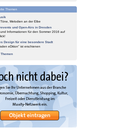
lte Themen
usik
 Töne, Melodien an der Elbe
events und Open-Airs in Dresden
 und Informationen für den Sommer 2016 auf
ick!
es Design für eine besondere Stadt
sden eDition" ist erschienen
e Themen