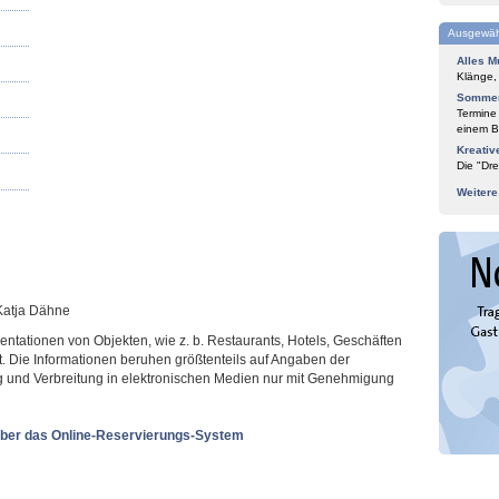
Ausgewäh
Alles M
Klänge,
Sommer
Termine
einem Bl
Kreativ
Die "Dre
Weiter
 Katja Dähne
sentationen von Objekten, wie z. b. Restaurants, Hotels, Geschäften
t. Die Informationen beruhen größtenteils auf Angaben der
ung und Verbreitung in elektronischen Medien nur mit Genehmigung
ber das Online-Reservierungs-System