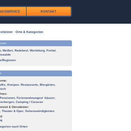
NGSSERVICE
KONTAKT
stleister
·
Orte & Kategorien
ionen
n
,
Meißen
,
Radebeul
,
Moritzburg
,
Freital
,
iswalde
te/Regionen
n
omie:
afés
,
Kneipen
,
Restaurants
,
Biergärten
,
isch
hten:
Pensionen
,
Ferienwohnungen/ -häuser
,
herbergen
,
Camping / Caravan
reizeit & Dienstleister:
,
Theater & Oper
,
Sehenswürdigkeiten
g:
ng
tegorien nach Orten