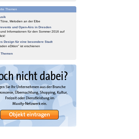
lte Themen
usik
 Töne, Melodien an der Elbe
events und Open-Airs in Dresden
 und Informationen für den Sommer 2016 auf
ick!
es Design für eine besondere Stadt
sden eDition" ist erschienen
e Themen