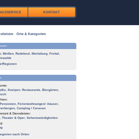
NGSSERVICE
KONTAKT
stleister
·
Orte & Kategorien
ionen
n
,
Meißen
,
Radebeul
,
Moritzburg
,
Freital
,
iswalde
te/Regionen
n
omie:
afés
,
Kneipen
,
Restaurants
,
Biergärten
,
isch
hten:
Pensionen
,
Ferienwohnungen/ -häuser
,
herbergen
,
Camping / Caravan
reizeit & Dienstleister:
,
Theater & Oper
,
Sehenswürdigkeiten
g:
ng
tegorien nach Orten