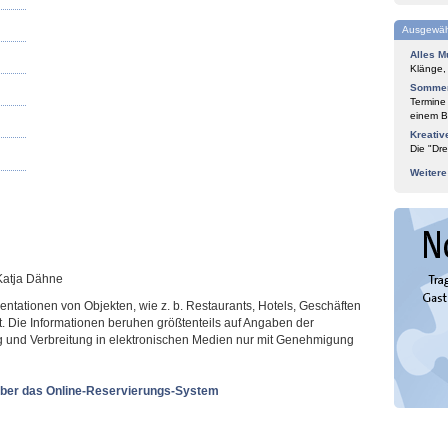
Ausgewäh
Alles M
Klänge,
Sommer
Termine
einem Bl
Kreativ
Die "Dre
Weiter
 Katja Dähne
sentationen von Objekten, wie z. b. Restaurants, Hotels, Geschäften
t. Die Informationen beruhen größtenteils auf Angaben der
ung und Verbreitung in elektronischen Medien nur mit Genehmigung
ber das Online-Reservierungs-System