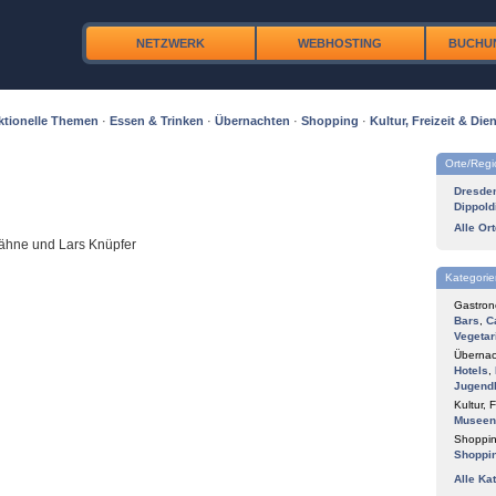
NETZWERK
WEBHOSTING
BUCHU
ktionelle Themen
·
Essen & Trinken
·
Übernachten
·
Shopping
·
Kultur, Freizeit & Dien
Orte/Reg
Dresde
Dippold
Alle Or
Dähne und Lars Knüpfer
Kategorie
Gastron
Bars
,
C
Vegetar
Übernac
Hotels
,
Jugend
Kultur, F
Museen
Shoppin
Shoppi
Alle Ka