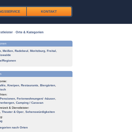
NGSSERVICE
KONTAKT
stleister
·
Orte & Kategorien
ionen
n
,
Meißen
,
Radebeul
,
Moritzburg
,
Freital
,
iswalde
te/Regionen
n
omie:
afés
,
Kneipen
,
Restaurants
,
Biergärten
,
isch
hten:
Pensionen
,
Ferienwohnungen/ -häuser
,
herbergen
,
Camping / Caravan
reizeit & Dienstleister:
,
Theater & Oper
,
Sehenswürdigkeiten
g:
ng
tegorien nach Orten