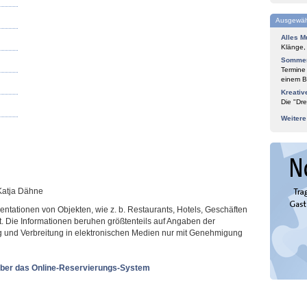
Ausgewäh
Alles M
Klänge,
Sommer
Termine
einem Bl
Kreativ
Die "Dre
Weiter
 Katja Dähne
sentationen von Objekten, wie z. b. Restaurants, Hotels, Geschäften
t. Die Informationen beruhen größtenteils auf Angaben der
ung und Verbreitung in elektronischen Medien nur mit Genehmigung
ber das Online-Reservierungs-System