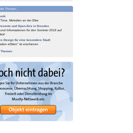
lte Themen
usik
 Töne, Melodien an der Elbe
events und Open-Airs in Dresden
 und Informationen für den Sommer 2016 auf
ick!
es Design für eine besondere Stadt
sden eDition" ist erschienen
e Themen