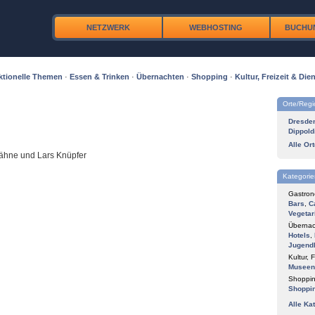
NETZWERK
WEBHOSTING
BUCHU
ktionelle Themen
·
Essen & Trinken
·
Übernachten
·
Shopping
·
Kultur, Freizeit & Dien
Orte/Reg
Dresde
Dippold
Alle Or
Dähne und Lars Knüpfer
Kategorie
Gastron
Bars
,
C
Vegetar
Übernac
Hotels
,
Jugend
Kultur, F
Museen
Shoppin
Shoppi
Alle Ka