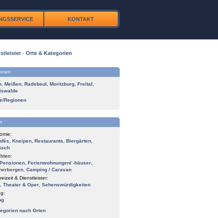
NGSSERVICE
KONTAKT
stleister
·
Orte & Kategorien
ionen
n
,
Meißen
,
Radebeul
,
Moritzburg
,
Freital
,
iswalde
te/Regionen
n
omie:
afés
,
Kneipen
,
Restaurants
,
Biergärten
,
isch
hten:
Pensionen
,
Ferienwohnungen/ -häuser
,
herbergen
,
Camping / Caravan
reizeit & Dienstleister:
,
Theater & Oper
,
Sehenswürdigkeiten
g:
ng
tegorien nach Orten