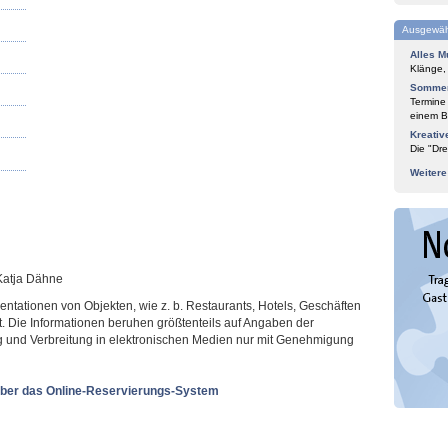
Ausgewäh
Alles M
Klänge,
Sommer
Termine
einem Bl
Kreativ
Die "Dre
Weiter
 Katja Dähne
sentationen von Objekten, wie z. b. Restaurants, Hotels, Geschäften
t. Die Informationen beruhen größtenteils auf Angaben der
ung und Verbreitung in elektronischen Medien nur mit Genehmigung
ber das Online-Reservierungs-System