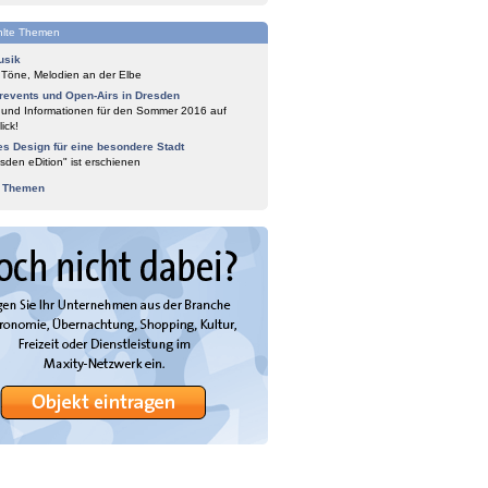
lte Themen
usik
 Töne, Melodien an der Elbe
events und Open-Airs in Dresden
 und Informationen für den Sommer 2016 auf
ick!
es Design für eine besondere Stadt
sden eDition" ist erschienen
e Themen