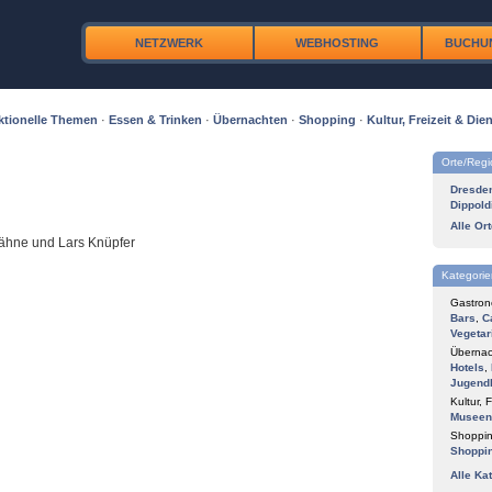
NETZWERK
WEBHOSTING
BUCHU
ktionelle Themen
·
Essen & Trinken
·
Übernachten
·
Shopping
·
Kultur, Freizeit & Dien
Orte/Reg
Dresde
Dippold
Alle Or
Dähne und Lars Knüpfer
Kategorie
Gastron
Bars
,
C
Vegetar
Übernac
Hotels
,
Jugend
Kultur, F
Museen
Shoppin
Shoppi
Alle Ka