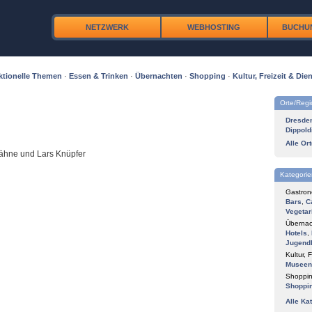
NETZWERK
WEBHOSTING
BUCHU
ktionelle Themen
·
Essen & Trinken
·
Übernachten
·
Shopping
·
Kultur, Freizeit & Dien
Orte/Reg
Dresde
Dippold
Alle Or
Dähne und Lars Knüpfer
Kategorie
Gastron
Bars
,
C
Vegetar
Übernac
Hotels
,
Jugend
Kultur, F
Museen
Shoppin
Shoppi
Alle Ka