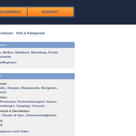
NGSSERVICE
KONTAKT
stleister
·
Orte & Kategorien
ionen
n
,
Meißen
,
Radebeul
,
Moritzburg
,
Freital
,
iswalde
te/Regionen
n
omie:
afés
,
Kneipen
,
Restaurants
,
Biergärten
,
isch
hten:
Pensionen
,
Ferienwohnungen/ -häuser
,
herbergen
,
Camping / Caravan
reizeit & Dienstleister:
,
Theater & Oper
,
Sehenswürdigkeiten
g:
ng
tegorien nach Orten