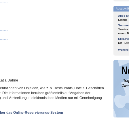
Ausgewäh
Alles M
Klänge,
Sommer
Termine
einem Bl
Kreativ
Die "Dre
Weiter
 Katja Dähne
sentationen von Objekten, wie z. b. Restaurants, Hotels, Geschäften
t. Die Informationen beruhen größtenteils auf Angaben der
ung und Verbreitung in elektronischen Medien nur mit Genehmigung
ber das Online-Reservierungs-System