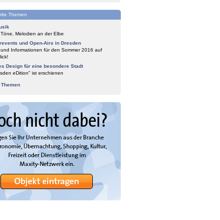
lte Themen
usik
 Töne, Melodien an der Elbe
events und Open-Airs in Dresden
 und Informationen für den Sommer 2016 auf
ick!
es Design für eine besondere Stadt
sden eDition" ist erschienen
e Themen