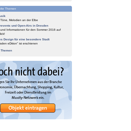
lte Themen
usik
 Töne, Melodien an der Elbe
events und Open-Airs in Dresden
 und Informationen für den Sommer 2016 auf
ick!
es Design für eine besondere Stadt
sden eDition" ist erschienen
e Themen