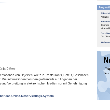
Ausgewäh
Alles M
Klänge,
Sommer
Termine
einem Bl
Kreativ
Die "Dre
Weiter
 Katja Dähne
sentationen von Objekten, wie z. b. Restaurants, Hotels, Geschäften
t. Die Informationen beruhen größtenteils auf Angaben der
ung und Verbreitung in elektronischen Medien nur mit Genehmigung
ber das Online-Reservierungs-System