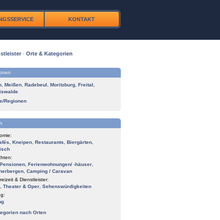
NGSSERVICE
KONTAKT
stleister
·
Orte & Kategorien
ionen
n
,
Meißen
,
Radebeul
,
Moritzburg
,
Freital
,
iswalde
te/Regionen
n
omie:
afés
,
Kneipen
,
Restaurants
,
Biergärten
,
isch
hten:
Pensionen
,
Ferienwohnungen/ -häuser
,
herbergen
,
Camping / Caravan
reizeit & Dienstleister:
,
Theater & Oper
,
Sehenswürdigkeiten
g:
ng
tegorien nach Orten