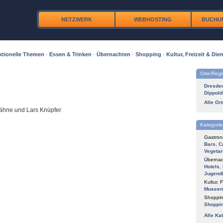
NETZWERK
WEBHOSTING
BUCHU
ktionelle Themen
·
Essen & Trinken
·
Übernachten
·
Shopping
·
Kultur, Freizeit & Dien
Orte/Reg
Dresde
Dippold
Alle Or
Dähne und Lars Knüpfer
Kategorie
Gastron
Bars
,
C
Vegetar
Übernac
Hotels
,
Jugend
Kultur, F
Museen
Shoppin
Shoppi
Alle Ka