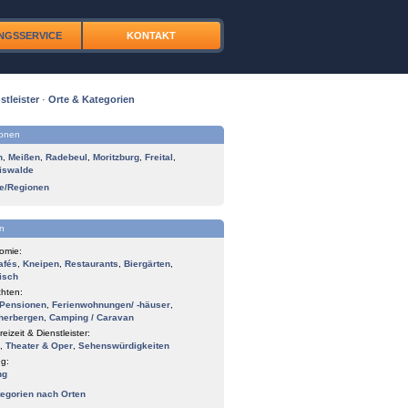
NGSSERVICE
KONTAKT
stleister
·
Orte & Kategorien
ionen
n
,
Meißen
,
Radebeul
,
Moritzburg
,
Freital
,
iswalde
te/Regionen
n
omie:
afés
,
Kneipen
,
Restaurants
,
Biergärten
,
isch
hten:
Pensionen
,
Ferienwohnungen/ -häuser
,
herbergen
,
Camping / Caravan
reizeit & Dienstleister:
,
Theater & Oper
,
Sehenswürdigkeiten
g:
ng
tegorien nach Orten