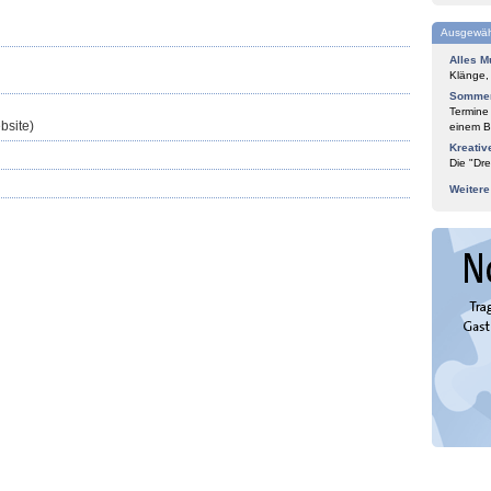
Ausgewäh
Alles M
Klänge,
Sommer
Termine
bsite)
einem Bl
Kreativ
Die "Dre
Weiter