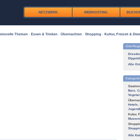
NETZWERK
WEBHOSTING
BUCHU
ktionelle Themen
·
Essen & Trinken
·
Übernachten
·
Shopping
·
Kultur, Freizeit & Dien
Orte/Reg
Dresde
Dippold
Alle Or
Kategorie
Gastron
Bars
,
C
Vegetar
Übernac
Hotels
,
Jugend
Kultur, F
Museen
Shoppin
Shoppi
Alle Ka