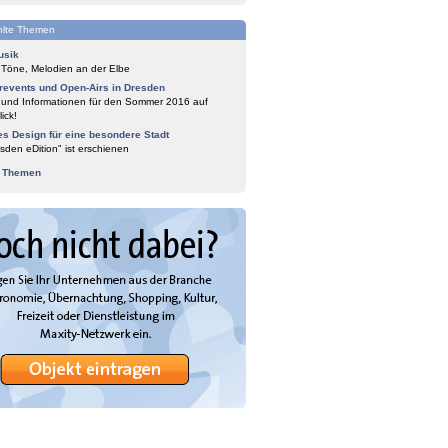
lte Themen
usik
 Töne, Melodien an der Elbe
events und Open-Airs in Dresden
 und Informationen für den Sommer 2016 auf
ick!
es Design für eine besondere Stadt
sden eDition" ist erschienen
e Themen