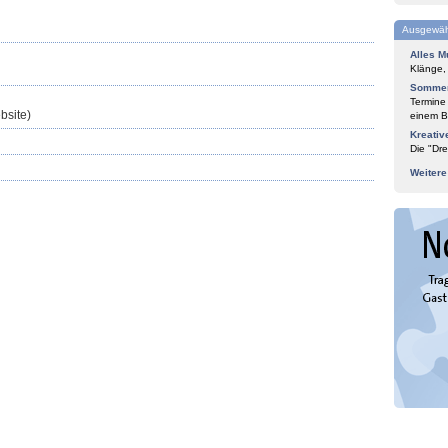
Ausgewäh
Alles M
Klänge,
Sommer
Termine
bsite)
einem Bl
Kreativ
Die "Dre
Weiter