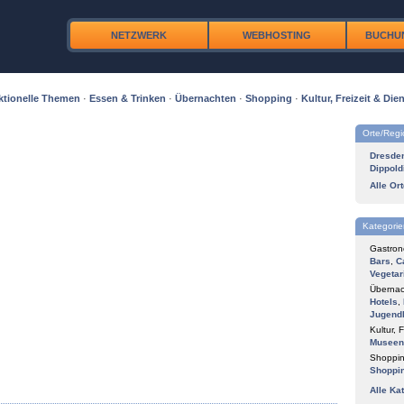
NETZWERK
WEBHOSTING
BUCHU
ktionelle Themen
·
Essen & Trinken
·
Übernachten
·
Shopping
·
Kultur, Freizeit & Dien
Orte/Reg
Dresde
Dippold
Alle Or
Kategorie
Gastron
Bars
,
C
Vegetar
Übernac
Hotels
,
Jugend
Kultur, F
Museen
Shoppin
Shoppi
Alle Ka