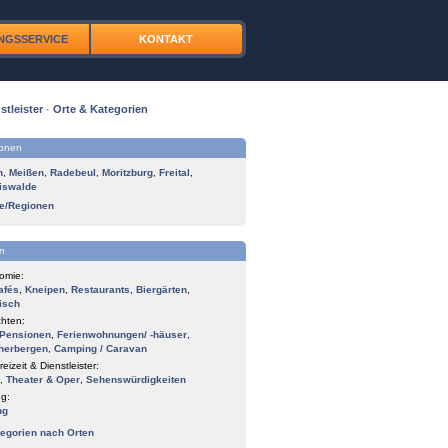
NGSSERVICE
KONTAKT
stleister
·
Orte & Kategorien
ionen
n
,
Meißen
,
Radebeul
,
Moritzburg
,
Freital
,
iswalde
te/Regionen
n
omie:
afés
,
Kneipen
,
Restaurants
,
Biergärten
,
isch
hten:
Pensionen
,
Ferienwohnungen/ -häuser
,
herbergen
,
Camping / Caravan
reizeit & Dienstleister:
,
Theater & Oper
,
Sehenswürdigkeiten
g:
ng
tegorien nach Orten