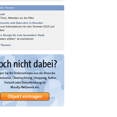
lte Themen
usik
 Töne, Melodien an der Elbe
events und Open-Airs in Dresden
 und Informationen für den Sommer 2016 auf
ick!
es Design für eine besondere Stadt
sden eDition" ist erschienen
e Themen