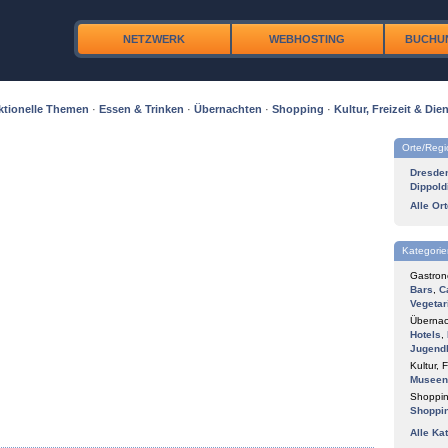
NETZWERK
WEBHOSTING
BUCHU
ktionelle Themen
·
Essen & Trinken
·
Übernachten
·
Shopping
·
Kultur, Freizeit & Dien
Orte/Reg
Dresde
Dippold
Alle Or
Kategorie
Gastron
Bars
,
C
Vegetar
Übernac
Hotels
,
Jugend
Kultur, F
Museen
Shoppin
Shoppi
Alle Ka