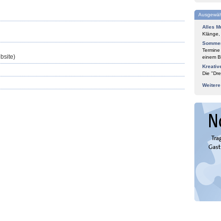
Ausgewäh
Alles M
Klänge,
Sommer
Termine
bsite)
einem Bl
Kreativ
Die "Dre
Weiter