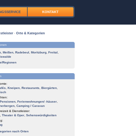
NGSSERVICE
KONTAKT
stleister
·
Orte & Kategorien
ionen
n
,
Meißen
,
Radebeul
,
Moritzburg
,
Freital
,
iswalde
te/Regionen
n
omie:
afés
,
Kneipen
,
Restaurants
,
Biergärten
,
isch
hten:
Pensionen
,
Ferienwohnungen/ -häuser
,
herbergen
,
Camping / Caravan
reizeit & Dienstleister:
,
Theater & Oper
,
Sehenswürdigkeiten
g:
ng
tegorien nach Orten