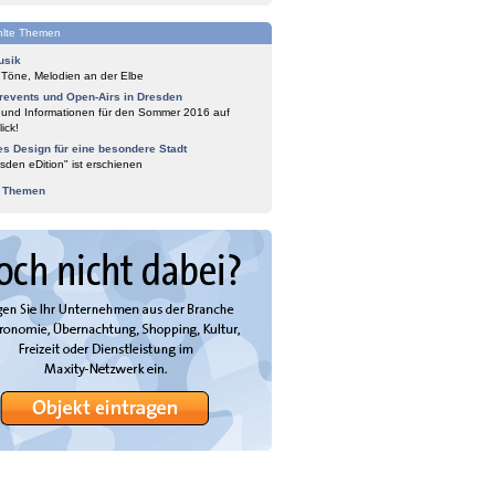
lte Themen
usik
 Töne, Melodien an der Elbe
events und Open-Airs in Dresden
 und Informationen für den Sommer 2016 auf
ick!
es Design für eine besondere Stadt
sden eDition" ist erschienen
e Themen